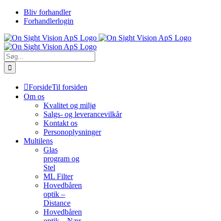
Skip
Bliv forhandler
to
Forhandlerlogin
content
Søg
efter:
Forside
Til forsiden
Om os
Kvalitet og miljø
Salgs- og leverancevilkår
Kontakt os
Personoplysninger
Multilens
Glas
program og
Stel
ML Filter
Hovedbåren
optik –
Distance
Hovedbåren
optik – Nær