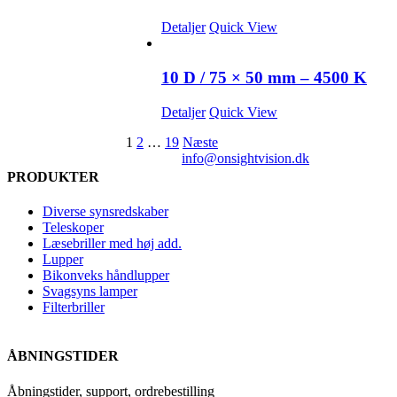
Detaljer
Quick View
10 D / 75 × 50 mm – 4500 K
Detaljer
Quick View
1
2
…
19
Næste
info@onsightvision.dk
PRODUKTER
Diverse synsredskaber
Teleskoper
Læsebriller med høj add.
Lupper
Bikonveks håndlupper
Svagsyns lamper
Filterbriller
ÅBNINGSTIDER
Åbningstider, support, ordrebestilling