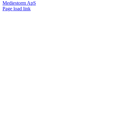
Mediestorm ApS
Page load link
Go
to
Top