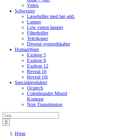
Viden
Schweizer
Læsebriller med høj add.
Lupper
Low vision lamper
Filterbriller
Teleskoper
Diverse synsredskaber
HumanWare
Explore 5
Explore 8
Explore 12
Reveal 16
Reveal 16i
Specialprodukter
Ocutech
Colenbrander Mixed
Kontrast
Noir Transmission
Søg
efter:
Hjem