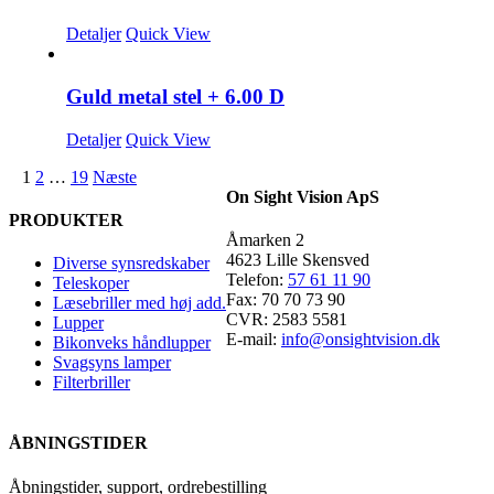
Detaljer
Quick View
Guld metal stel + 6.00 D
Detaljer
Quick View
1
2
…
19
Næste
On Sight Vision ApS
PRODUKTER
Åmarken 2
4623 Lille Skensved
Diverse synsredskaber
Telefon:
57 61 11 90
Teleskoper
Fax: 70 70 73 90
Læsebriller med høj add.
CVR: 2583 5581
Lupper
E-mail:
info@onsightvision.dk
Bikonveks håndlupper
Svagsyns lamper
Filterbriller
ÅBNINGSTIDER
Åbningstider, support, ordrebestilling