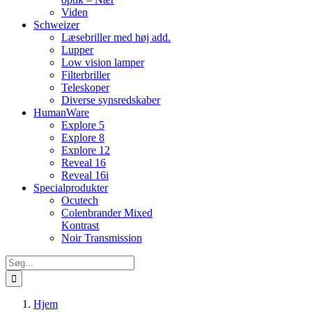
Viden
Schweizer
Læsebriller med høj add.
Lupper
Low vision lamper
Filterbriller
Teleskoper
Diverse synsredskaber
HumanWare
Explore 5
Explore 8
Explore 12
Reveal 16
Reveal 16i
Specialprodukter
Ocutech
Colenbrander Mixed
Kontrast
Noir Transmission
Søg
efter:
Hjem