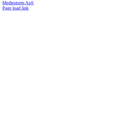
Mediestorm ApS
Page load link
Go
to
Top