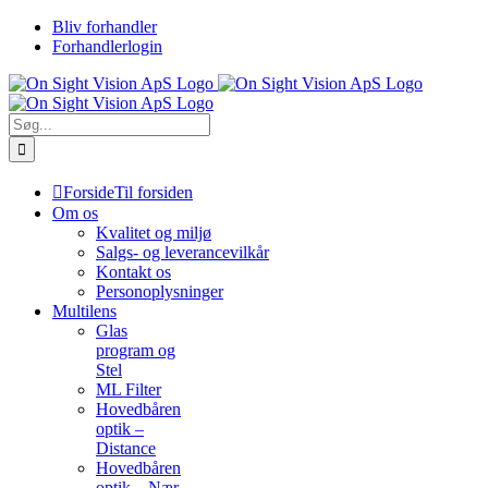
Skip
Bliv forhandler
to
Forhandlerlogin
content
Søg
efter:
Forside
Til forsiden
Om os
Kvalitet og miljø
Salgs- og leverancevilkår
Kontakt os
Personoplysninger
Multilens
Glas
program og
Stel
ML Filter
Hovedbåren
optik –
Distance
Hovedbåren
optik – Nær