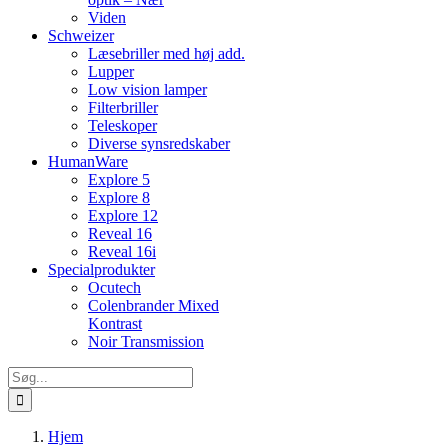
Viden
Schweizer
Læsebriller med høj add.
Lupper
Low vision lamper
Filterbriller
Teleskoper
Diverse synsredskaber
HumanWare
Explore 5
Explore 8
Explore 12
Reveal 16
Reveal 16i
Specialprodukter
Ocutech
Colenbrander Mixed
Kontrast
Noir Transmission
Søg
efter:
Hjem