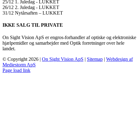
25/12 1. Juledag ​​- LUKKET
26/12 2. Juledag ​​- LUKKET
31/12 Nytårsaften – LUKKET
IKKE SALG TIL PRIVATE
On Sight Vision ApS er engros-forhandler af optiske og elektroniske
hjælpemidler og samarbejder med Optik forretninger over hele
landet.
© Copyright
2026 |
On Sight Vision ApS
|
Sitemap
|
Webdesign af
Mediestorm ApS
Page load link
Go
to
Top