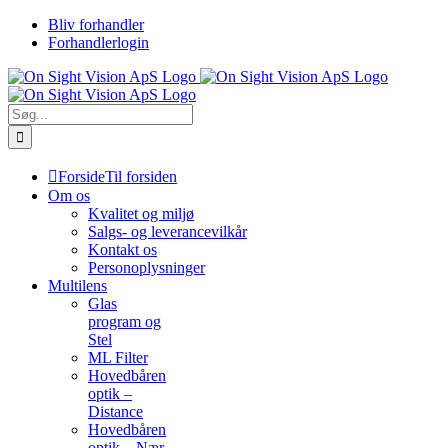
Skip
Bliv forhandler
to
Forhandlerlogin
content
Søg
efter:
Forside
Til forsiden
Om os
Kvalitet og miljø
Salgs- og leverancevilkår
Kontakt os
Personoplysninger
Multilens
Glas
program og
Stel
ML Filter
Hovedbåren
optik –
Distance
Hovedbåren
optik – Nær