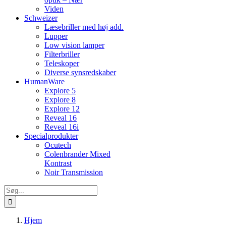
Viden
Schweizer
Læsebriller med høj add.
Lupper
Low vision lamper
Filterbriller
Teleskoper
Diverse synsredskaber
HumanWare
Explore 5
Explore 8
Explore 12
Reveal 16
Reveal 16i
Specialprodukter
Ocutech
Colenbrander Mixed
Kontrast
Noir Transmission
Søg
efter:
Hjem