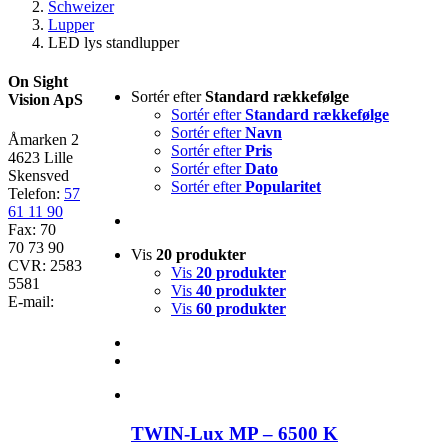
Schweizer
Lupper
LED lys standlupper
On Sight
Sortér efter
Standard rækkefølge
Vision ApS
Sortér efter
Standard rækkefølge
Sortér efter
Navn
Åmarken 2
Sortér efter
Pris
4623 Lille
Sortér efter
Dato
Skensved
Sortér efter
Popularitet
Telefon:
57
61 11 90
Fax: 70
70 73 90
Vis
20 produkter
CVR: 2583
Vis
20 produkter
5581
Vis
40 produkter
E-mail:
Vis
60 produkter
TWIN-Lux MP – 6500 K