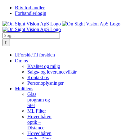
Skip
Bliv forhandler
to
Forhandlerlogin
content
Søg
efter:
Forside
Til forsiden
Om os
Kvalitet og miljø
Salgs- og leverancevilkår
Kontakt os
Personoplysninger
Multilens
Glas
program og
Stel
ML Filter
Hovedbåren
optik –
Distance
Hovedbåren
optik – Nær