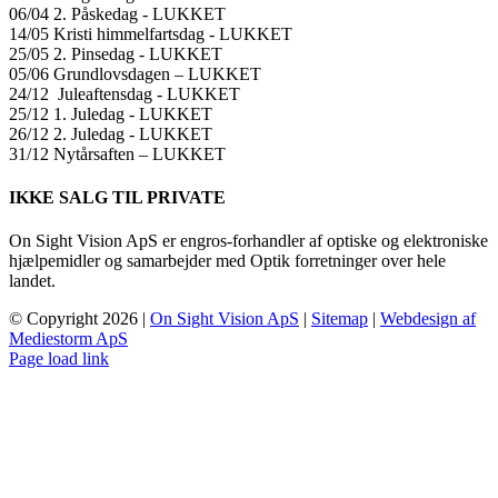
06/04 2. Påskedag ​​- LUKKET
14/05 Kristi himmelfartsdag ​​- LUKKET
25/05 2. Pinsedag ​​- LUKKET
05/06 Grundlovsdagen – LUKKET
24/12 Juleaftensdag ​​- LUKKET
25/12 1. Juledag ​​- LUKKET
26/12 2. Juledag ​​- LUKKET
31/12 Nytårsaften – LUKKET
IKKE SALG TIL PRIVATE
On Sight Vision ApS er engros-forhandler af optiske og elektroniske
hjælpemidler og samarbejder med Optik forretninger over hele
landet.
© Copyright
2026 |
On Sight Vision ApS
|
Sitemap
|
Webdesign af
Mediestorm ApS
Page load link
Go
to
Top