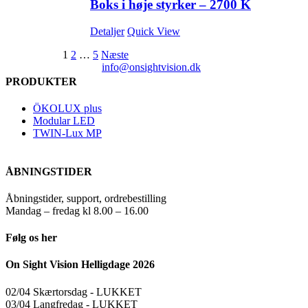
Boks i høje styrker – 2700 K
Detaljer
Quick View
1
2
…
5
Næste
info@onsightvision.dk
PRODUKTER
ÖKOLUX plus
Modular LED
TWIN-Lux MP
ÅBNINGSTIDER
Åbningstider, support, ordrebestilling
Mandag – fredag kl 8.00 – 16.00
Følg os her
On Sight Vision Helligdage 2026
02/04 Skærtorsdag ​​- LUKKET
03/04 Langfredag ​​- LUKKET