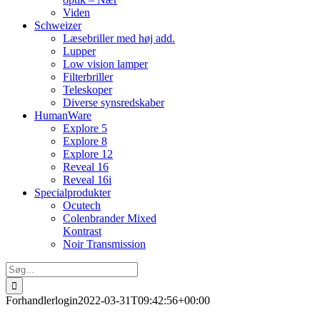
Viden
Schweizer
Læsebriller med høj add.
Lupper
Low vision lamper
Filterbriller
Teleskoper
Diverse synsredskaber
HumanWare
Explore 5
Explore 8
Explore 12
Reveal 16
Reveal 16i
Specialprodukter
Ocutech
Colenbrander Mixed
Kontrast
Noir Transmission
Søg
efter:
Forhandlerlogin
2022-03-31T09:42:56+00:00