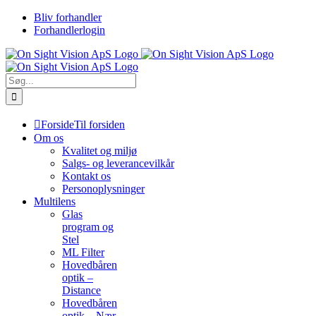
Skip
Bliv forhandler
to
Forhandlerlogin
content
Søg
efter:
Forside
Til forsiden
Om os
Kvalitet og miljø
Salgs- og leverancevilkår
Kontakt os
Personoplysninger
Multilens
Glas
program og
Stel
ML Filter
Hovedbåren
optik –
Distance
Hovedbåren
optik – Nær