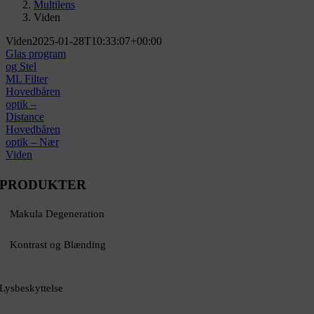
Multilens
Viden
Viden
2025-01-28T10:33:07+00:00
Glas program
og Stel
ML Filter
Hovedbåren
optik –
Distance
Hovedbåren
optik – Nær
Viden
PRODUKTER
Makula Degeneration
Kontrast og Blænding
Lysbeskyttelse