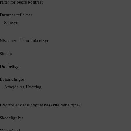
Filter for bedre kontrast
Dæmper reflekser
Samsyn
Niveauer af binokulært syn
Skelen
Dobbeltsyn
Behandlinger
Arbejde og Hverdag
Hvorfor er det vigtigt at beskytte mine øjne?
Skadeligt lys
Valg af stel