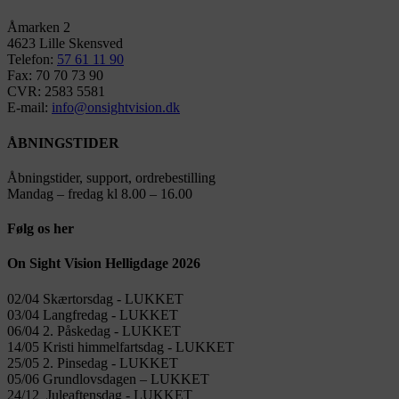
Åmarken 2
4623 Lille Skensved
Telefon:
57 61 11 90
Fax: 70 70 73 90
CVR: 2583 5581
E-mail:
info@onsightvision.dk
ÅBNINGSTIDER
Åbningstider, support, ordrebestilling
Mandag – fredag kl 8.00 – 16.00
Følg os her
On Sight Vision Helligdage 2026
02/04 Skærtorsdag ​​- LUKKET
03/04 Langfredag ​​- LUKKET
06/04 2. Påskedag ​​- LUKKET
14/05 Kristi himmelfartsdag ​​- LUKKET
25/05 2. Pinsedag ​​- LUKKET
05/06 Grundlovsdagen – LUKKET
24/12 Juleaftensdag ​​- LUKKET