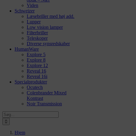
Viden
Schweizer
Læsebriller med høj add.
Lupper
Low vision lamper
Filterbriller
Teleskoper
Diverse synsredskaber
HumanWare
Explore 5
Explore 8
Explore 12
Reveal 16
Reveal 16i
Specialprodukter
Ocutech
Colenbrander Mixed
Kontrast
Noir Transmission
Søg
efter:
Hjem