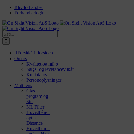
Skip
Bliv forhandler
to
Forhandlerlogin
content
Søg
efter:
Forside
Til forsiden
Om os
Kvalitet og miljø
Salgs- og leverancevilkår
Kontakt os
Personoplysninger
Multilens
Glas
program og
Stel
ML Filter
Hovedbåren
optik –
Distance
Hovedbåren
optik – Nær