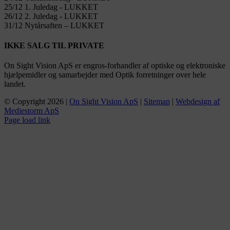
25/12 1. Juledag ​​- LUKKET
26/12 2. Juledag ​​- LUKKET
31/12 Nytårsaften – LUKKET
IKKE SALG TIL PRIVATE
On Sight Vision ApS er engros-forhandler af optiske og elektroniske
hjælpemidler og samarbejder med Optik forretninger over hele
landet.
© Copyright
2026 |
On Sight Vision ApS
|
Sitemap
|
Webdesign af
Mediestorm ApS
Page load link
Go
to
Top