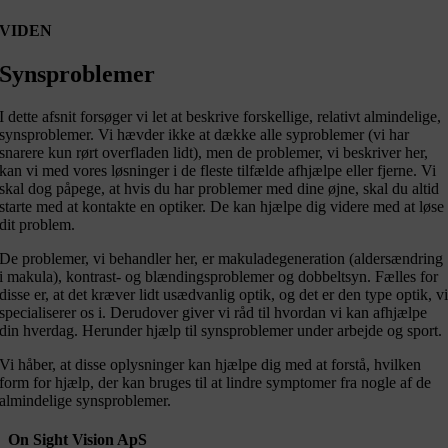
VIDEN
Synsproblemer
I dette afsnit forsøger vi let at beskrive forskellige, relativt almindelige,
synsproblemer. Vi hævder ikke at dække alle syproblemer (vi har
snarere kun rørt overfladen lidt), men de problemer, vi beskriver her,
kan vi med vores løsninger i de fleste tilfælde afhjælpe eller fjerne. Vi
skal dog påpege, at hvis du har problemer med dine øjne, skal du altid
starte med at kontakte en optiker. De kan hjælpe dig videre med at løse
dit problem.
De problemer, vi behandler her, er makuladegeneration (aldersændring
i makula), kontrast- og blændingsproblemer og dobbeltsyn. Fælles for
disse er, at det kræver lidt usædvanlig optik, og det er den type optik, v
specialiserer os i. Derudover giver vi råd til hvordan vi kan afhjælpe
din hverdag. Herunder hjælp til synsproblemer under arbejde og sport.
Vi håber, at disse oplysninger kan hjælpe dig med at forstå, hvilken
form for hjælp, der kan bruges til at lindre symptomer fra nogle af de
almindelige synsproblemer.
On Sight Vision ApS