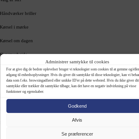
Håndværker briller
Kørsel i mørke
Kørsel om dagen
Skærmarbejde
Administrer samtykke til cookies
Indendørs arbejde
For at give dig de bedste oplevelser bruger vi teknologier som cookies til at gemme og/eller
adgang til enhedsoplysninger. Hvis du giver dit samtykke til disse teknologier, kan vi beha
data som f.eks. browsingadfærd eller unikke ID'er på dette websted. Hvis du ikke giver dit
Udendørs arbejde
samtykke eller trækker dit samtykke tilbage, kan det have en negativ indvirkning på visse
funktioner og egenskaber.
Børnebriller
Godkend
Ekstrem lysfølsomhed
Afvis
Erfarne øjne
Sport og Udendørs
Se præferencer