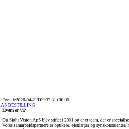
Forside
2026-04-21T09:32:31+00:00
LAS BESTILLING
Hvem er vi?
On Sight Vision ApS blev stiftet i 2001 og er et team, der er specialiser
Vores samarbejdspartnere er optikere, øjenlæger og synskonsulenter/ 