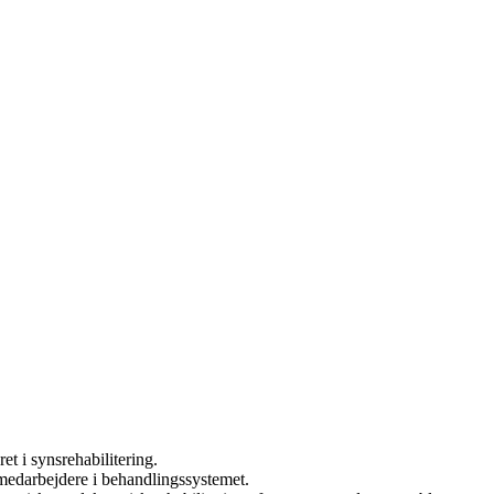
et i synsrehabilitering.
medarbejdere i behandlingssystemet.