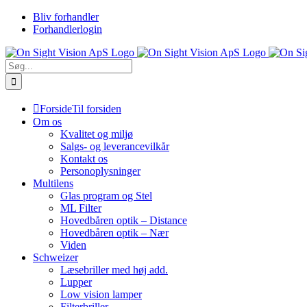
Skip
Bliv forhandler
to
Forhandlerlogin
content
Søg
efter:
Forside
Til forsiden
Om os
Kvalitet og miljø
Salgs- og leverancevilkår
Kontakt os
Personoplysninger
Multilens
Glas program og Stel
ML Filter
Hovedbåren optik – Distance
Hovedbåren optik – Nær
Viden
Schweizer
Læsebriller med høj add.
Lupper
Low vision lamper
Filterbriller