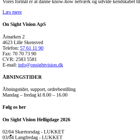
Vores formål er at danne know-how netværk og udvide kendskabet til o
Læs mere
On Sight Vision ApS
Åmarken 2
4623 Lille Skensved
Telefon:
57 61 11 90
Fax: 70 70 73 90
CVR: 2583 5581
E-mail:
info@onsightvision.dk
ÅBNINGSTIDER
Åbningstider, support, ordrebestilling
Mandag – fredag kl 8.00 – 16.00
Følg os her
On Sight Vision Helligdage 2026
02/04 Skærtorsdag ​​- LUKKET
03/04 Langfredag ​​- LUKKET