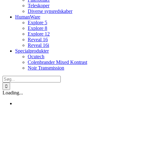
Teleskoper
Diverse synsredskaber
HumanWare
Explore 5
Explore 8
Explore 12
Reveal 16
Reveal 16i
Specialprodukter
Ocutech
Colenbrander Mixed Kontrast
Noir Transmission
Søg
efter:
Loading...