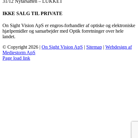
31/12 Nytårsaften – LUKKET
IKKE SALG TIL PRIVATE
On Sight Vision ApS er engros-forhandler af optiske og elektroniske
hjælpemidler og samarbejder med Optik forretninger over hele
landet.
© Copyright
2026 |
On Sight Vision ApS
|
Sitemap
|
Webdesign af
Mediestorm ApS
Page load link
Go
to
Top