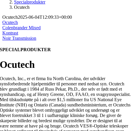
Specialprodukter
Ocutech
Ocutech
2025-06-04T12:09:33+00:00
Ocutech
Colenbrander Mixed
Kontrast
Noir Transmission
SPECIALPRODUKTER
Ocutech
Ocutech, Inc., er et firma fra North Carolina, der udvikler
synsforbedrende hjælpemidler til personer med nedsat syn. Ocutech
blev grundlagt i 1984 af Russ Pekar, Ph.D., der selv er født med et
synshandicap, og af Henry Greene, OD, FAAO, en svagsynsspecialist.
Med tilskudsstøtte på i alt over $1,5 millioner fra US National Eye
Institute (NIH) og Ontario (Canada) sundhedsministerium, er Ocutechs
Optiske systemer blevet omhyggeligt udviklet og undersøgt og er
blevet foretrukket 3 til 1 i uafhængige kliniske forsøg. De giver de
skarpeste billeder og bredest mulige synsfelter. De er designet til at
være nemme at have på og bruge. Ocutech VES®-Optiske teleskoper