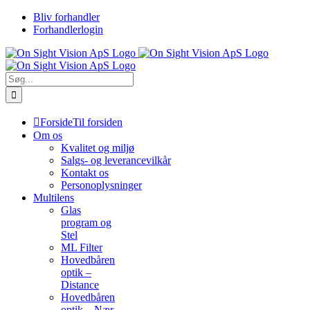
Skip
Bliv forhandler
to
Forhandlerlogin
content
Søg
efter:
Forside
Til forsiden
Om os
Kvalitet og miljø
Salgs- og leverancevilkår
Kontakt os
Personoplysninger
Multilens
Glas
program og
Stel
ML Filter
Hovedbåren
optik –
Distance
Hovedbåren
optik – Nær