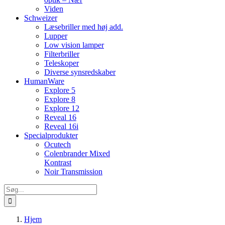
Viden
Schweizer
Læsebriller med høj add.
Lupper
Low vision lamper
Filterbriller
Teleskoper
Diverse synsredskaber
HumanWare
Explore 5
Explore 8
Explore 12
Reveal 16
Reveal 16i
Specialprodukter
Ocutech
Colenbrander Mixed
Kontrast
Noir Transmission
Søg
efter:
Hjem