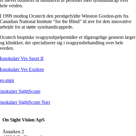
er blevet ordineret til titusindvis af personer med synshandicap over
hele verden.
I 1999 modtog Ocutech den prestigefyldte Winston Gordon-pris fra
Canadian National Institute “for the Blind” til ære for dets innovative
arbejde for at støtte synshandicappede.
Ocutech bioptiske svagsynshjælpemidler er tilgængelige gennem læger
og klinikker, der specialiserer sig i svagsynsbehandling over hele
verden.
onokulær Ves Sport II
onokulær Ves Explore
es-mini
inokulær SightScope
inokulær SightScope Nær
On Sight Vision ApS
Åmarken 2