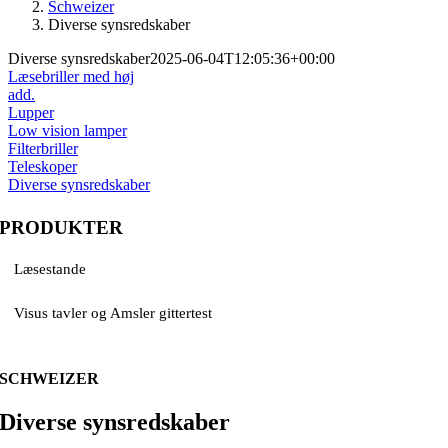
Schweizer
Diverse synsredskaber
Diverse synsredskaber
2025-06-04T12:05:36+00:00
Læsebriller med høj
add.
Lupper
Low vision lamper
Filterbriller
Teleskoper
Diverse synsredskaber
PRODUKTER
Læsestande
Visus tavler og Amsler gittertest
SCHWEIZER
Diverse synsredskaber