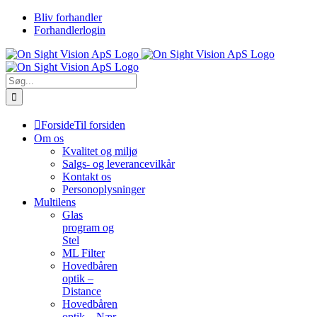
Skip
Bliv forhandler
to
Forhandlerlogin
content
Søg
efter:
Forside
Til forsiden
Om os
Kvalitet og miljø
Salgs- og leverancevilkår
Kontakt os
Personoplysninger
Multilens
Glas
program og
Stel
ML Filter
Hovedbåren
optik –
Distance
Hovedbåren
optik – Nær