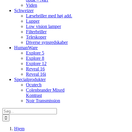
Viden
Schweizer
Læsebriller med høj add.
Lupper
Low vision lamper
Filterbriller
Teleskoper
Diverse synsredskaber
HumanWare
Explore 5
Explore 8
Explore 12
Reveal 16
Reveal 16i
Specialprodukter
Ocutech
Colenbrander Mixed
Kontrast
Noir Transmission
Søg
efter:
Hjem