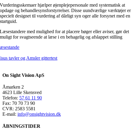
Vurderingsskemaer hjælper øjenplejepersonale med systematisk at
opdage og behandlesynsforstyrrelser. Disse uundværlige værktøjer er
specielt designet til vurdering af dårligt syn oger alle forsynet med en
startguid.
Læsestandere med mulighed for at placere bøger eller aviser, gør det
muligt for svagtseende at læse i en behagelig og afslappet stilling
æsestande
isus tavler og Amsler gittertest
On Sight Vision ApS
Åmarken 2
4623 Lille Skensved
Telefon:
57 61 11 90
Fax: 70 70 73 90
CVR: 2583 5581
E-mail:
info@onsightvision.dk
ÅBNINGSTIDER