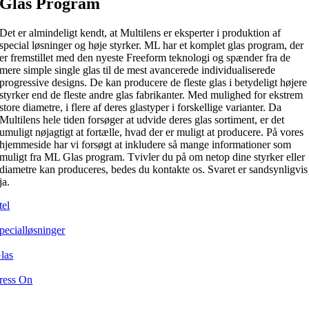
Glas Program
Det er almindeligt kendt, at Multilens er eksperter i produktion af
special løsninger og høje styrker. ML har et komplet glas program, der
er fremstillet med den nyeste Freeform teknologi og spænder fra de
mere simple single glas til de mest avancerede individualiserede
progressive designs. De kan producere de fleste glas i betydeligt højere
styrker end de fleste andre glas fabrikanter. Med mulighed for ekstrem
store diametre, i flere af deres glastyper i forskellige varianter. Da
Multilens hele tiden forsøger at udvide deres glas sortiment, er det
umuligt nøjagtigt at fortælle, hvad der er muligt at producere. På vores
hjemmeside har vi forsøgt at inkludere så mange informationer som
muligt fra ML Glas program. Tvivler du på om netop dine styrker eller
diametre kan produceres, bedes du kontakte os. Svaret er sandsynligvis
ja.
tel
pecialløsninger
las
ress On