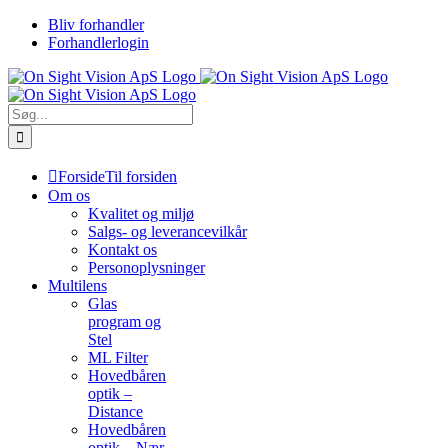
Skip
Bliv forhandler
to
Forhandlerlogin
content
Søg
efter:
Forside
Til forsiden
Om os
Kvalitet og miljø
Salgs- og leverancevilkår
Kontakt os
Personoplysninger
Multilens
Glas
program og
Stel
ML Filter
Hovedbåren
optik –
Distance
Hovedbåren
optik – Nær