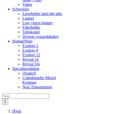
Viden
Schweizer
Læsebriller med høj add.
Lupper
Low vision lamper
Filterbriller
Teleskoper
Diverse synsredskaber
HumanWare
Explore 5
Explore 8
Explore 12
Reveal 16
Reveal 16i
Specialprodukter
Ocutech
Colenbrander Mixed
Kontrast
Noir Transmission
Søg
efter:
Hjem