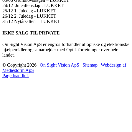
05/06 Grundlovsdagen – LUKKET
24/12 Juleaftensdag ​​- LUKKET
25/12 1. Juledag ​​- LUKKET
26/12 2. Juledag ​​- LUKKET
31/12 Nytårsaften – LUKKET
IKKE SALG TIL PRIVATE
On Sight Vision ApS er engros-forhandler af optiske og elektroniske
hjælpemidler og samarbejder med Optik forretninger over hele
landet.
© Copyright
2026 |
On Sight Vision ApS
|
Sitemap
|
Webdesign af
Mediestorm ApS
Page load link
Go
to
Top