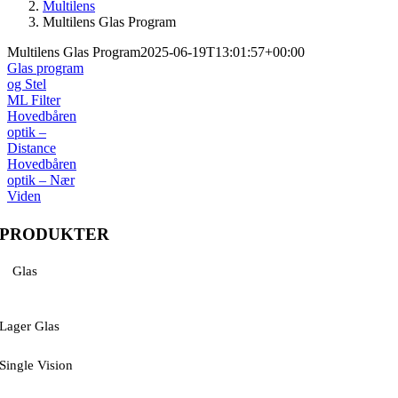
Multilens
Multilens Glas Program
Multilens Glas Program
2025-06-19T13:01:57+00:00
Glas program
og Stel
ML Filter
Hovedbåren
optik –
Distance
Hovedbåren
optik – Nær
Viden
PRODUKTER
Glas
Lager Glas
Single Vision