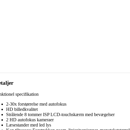
taljer
nktionel specifikation
2-30x forstørrelse med autofokus
HD billedkvalitet
Strålende 8 tommer ISP LCD-touchskærm med bevægelser
2 HD autofokus kameraer
Læsestander med led lys