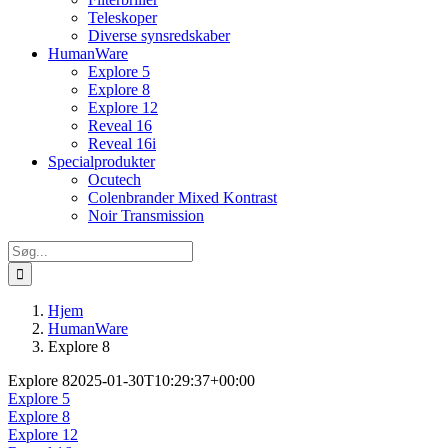
Teleskoper
Diverse synsredskaber
HumanWare
Explore 5
Explore 8
Explore 12
Reveal 16
Reveal 16i
Specialprodukter
Ocutech
Colenbrander Mixed Kontrast
Noir Transmission
Søg
efter:
Hjem
HumanWare
Explore 8
Explore 8
2025-01-30T10:29:37+00:00
Explore 5
Explore 8
Explore 12