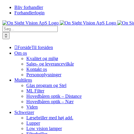
Skip
Bliv forhandler
to
Forhandlerlogin
content
Søg
efter:
Forside
Til forsiden
Om os
Kvalitet og miljø
Salgs- og leverancevilkår
Kontakt os
Personoplysninger
Multilens
Glas program og Stel
ML Filter
Hovedbåren optik – Distance
Hovedbåren optik – Nær
Viden
Schweizer
Læsebriller med høj add.
Lupper
Low vision lamper
Filterbriller