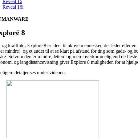
Reveal 16
Reveal 16i
UMANWARE
xplor
ē
8
t og kraftfuld, Explorē 8 er ideel til aktive mennesker, der leder efter
ller mindre), og et andet til at se klart på afstand for ting som gade- 
kke. Selvom den er mindre, lettere og mere overkommelig end de fleste 7
gonomi og langdistancevisning giver Explorē 8 muligheden for at hjælp
eligere detaljer ses under videoen.