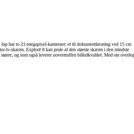
enne lup har to 21-megapixel-kameraer: et til dokumentlæsning ved 15 cm
 stor tv-skærm. Explorē 8 kan prale af den største skærm i den mindste
tørre, og som også leverer uovertruffen billedkvalitet. Med sin overle