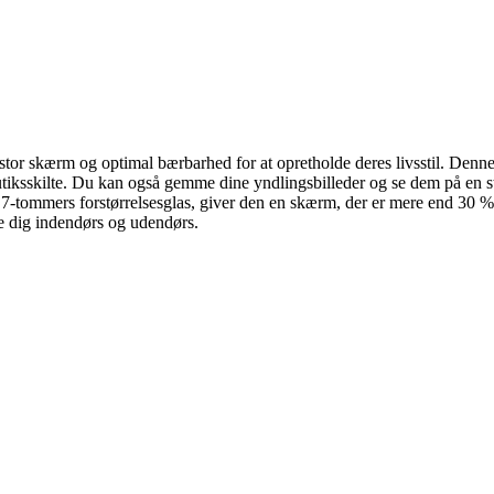
 en stor skærm og optimal bærbarhed for at opretholde deres livsstil. D
og butiksskilte. Du kan også gemme dine yndlingsbilleder og se dem på en
-tommers forstørrelsesglas, giver den en skærm, der er mere end 30 % s
e dig indendørs og udendørs.