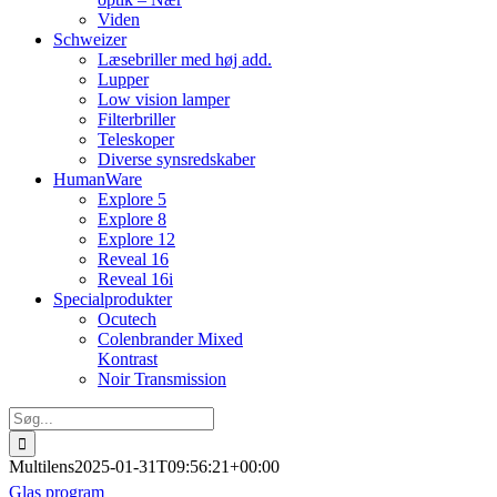
Viden
Schweizer
Læsebriller med høj add.
Lupper
Low vision lamper
Filterbriller
Teleskoper
Diverse synsredskaber
HumanWare
Explore 5
Explore 8
Explore 12
Reveal 16
Reveal 16i
Specialprodukter
Ocutech
Colenbrander Mixed
Kontrast
Noir Transmission
Søg
efter:
Multilens
2025-01-31T09:56:21+00:00
Glas program