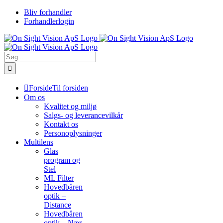
Skip
Bliv forhandler
to
Forhandlerlogin
content
Søg
efter:
Forside
Til forsiden
Om os
Kvalitet og miljø
Salgs- og leverancevilkår
Kontakt os
Personoplysninger
Multilens
Glas
program og
Stel
ML Filter
Hovedbåren
optik –
Distance
Hovedbåren
optik – Nær