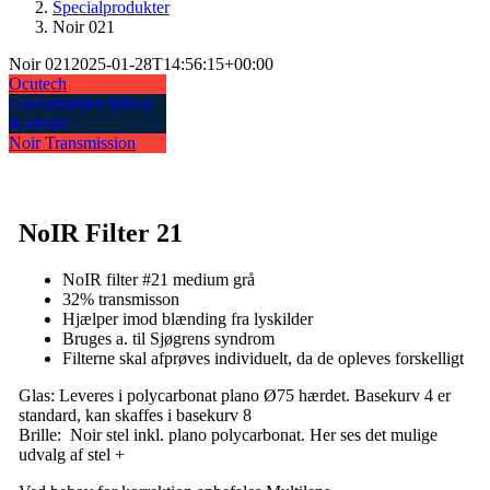
Specialprodukter
Noir 021
Noir 021
2025-01-28T14:56:15+00:00
Ocutech
Colenbrander Mixed
Kontrast
Noir Transmission
NoIR Filter 21
NoIR filter #21 medium grå
32% transmisson
Hjælper imod blænding fra lyskilder
Bruges a. til Sjøgrens syndrom
Filterne skal afprøves individuelt, da de opleves forskelligt
Glas: Leveres i polycarbonat plano Ø75 hærdet. Basekurv 4 er
standard, kan skaffes i basekurv 8
Brille: Noir stel inkl. plano polycarbonat. Her ses det mulige
udvalg af stel +