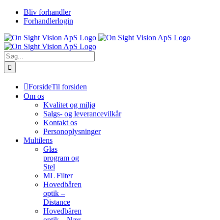
Skip
Bliv forhandler
to
Forhandlerlogin
content
Søg
efter:
Forside
Til forsiden
Om os
Kvalitet og miljø
Salgs- og leverancevilkår
Kontakt os
Personoplysninger
Multilens
Glas
program og
Stel
ML Filter
Hovedbåren
optik –
Distance
Hovedbåren
optik – Nær