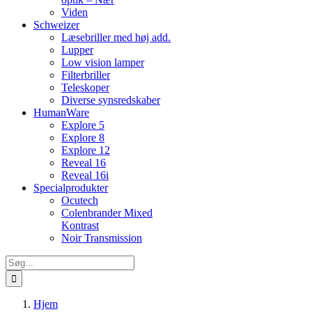
Viden
Schweizer
Læsebriller med høj add.
Lupper
Low vision lamper
Filterbriller
Teleskoper
Diverse synsredskaber
HumanWare
Explore 5
Explore 8
Explore 12
Reveal 16
Reveal 16i
Specialprodukter
Ocutech
Colenbrander Mixed
Kontrast
Noir Transmission
Søg
efter:
Hjem