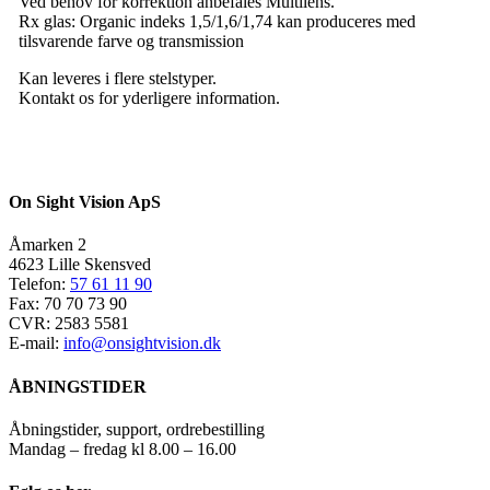
Ved behov for korrektion anbefales Multilens.
Rx glas: Organic indeks 1,5/1,6/1,74 kan produceres med
tilsvarende farve og transmission
Kan leveres i flere stelstyper.
Kontakt os for yderligere information.
On Sight Vision ApS
Åmarken 2
4623 Lille Skensved
Telefon:
57 61 11 90
Fax: 70 70 73 90
CVR: 2583 5581
E-mail:
info@onsightvision.dk
ÅBNINGSTIDER
Åbningstider, support, ordrebestilling
Mandag – fredag kl 8.00 – 16.00