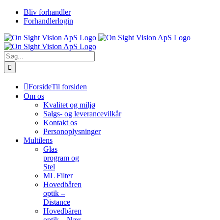
Skip
Bliv forhandler
to
Forhandlerlogin
content
Søg
efter:
Forside
Til forsiden
Om os
Kvalitet og miljø
Salgs- og leverancevilkår
Kontakt os
Personoplysninger
Multilens
Glas
program og
Stel
ML Filter
Hovedbåren
optik –
Distance
Hovedbåren
optik – Nær