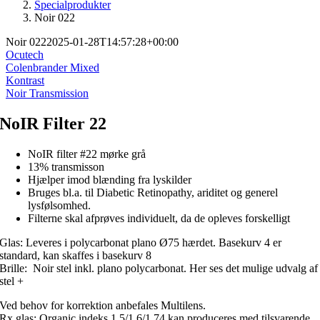
Specialprodukter
Noir 022
Noir 022
2025-01-28T14:57:28+00:00
Ocutech
Colenbrander Mixed
Kontrast
Noir Transmission
NoIR Filter 22
NoIR filter #22 mørke grå
13% transmisson
Hjælper imod blænding fra lyskilder
Bruges bl.a. til Diabetic Retinopathy, ariditet og generel
lysfølsomhed.
Filterne skal afprøves individuelt, da de opleves forskelligt
Glas: Leveres i polycarbonat plano Ø75 hærdet. Basekurv 4 er
standard, kan skaffes i basekurv 8
Brille: Noir stel inkl. plano polycarbonat. Her ses det mulige udvalg af
stel +
Ved behov for korrektion anbefales Multilens.
Rx glas: Organic indeks 1,5/1,6/1,74 kan produceres med tilsvarende