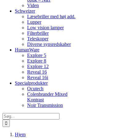
Viden
Schweizer
Læsebriller med høj add.
Lupper
Low vision lamper
Filterbriller
Teleskoper
Diverse synsredskaber
HumanWare
Explore 5
Explore 8
Explore 12
Reveal 16
Reveal 16i
Specialprodukter
Ocutech
Colenbrander Mixed
Kontrast
Noir Transmission
Søg
efter:
Hjem