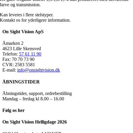
farve og transmission.
Kan leveres i flere stelstyper.
Kontakt os for yderligere information.
On Sight Vision ApS
Åmarken 2
4623 Lille Skensved
Telefon:
57 61 11 90
Fax: 70 70 73 90
CVR: 2583 5581
E-mail:
info@onsightvision.dk
ÅBNINGSTIDER
Åbningstider, support, ordrebestilling
Mandag – fredag kl 8.00 – 16.00
Følg os her
On Sight Vision Helligdage 2026