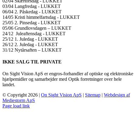
02/04 Skærtorsdag ​​- LUKKET
03/04 Langfredag ​​- LUKKET
06/04 2. Påskedag ​​- LUKKET
14/05 Kristi himmelfartsdag ​​- LUKKET
25/05 2. Pinsedag ​​- LUKKET
05/06 Grundlovsdagen – LUKKET
24/12 Juleaftensdag ​​- LUKKET
25/12 1. Juledag ​​- LUKKET
26/12 2. Juledag ​​- LUKKET
31/12 Nytårsaften – LUKKET
IKKE SALG TIL PRIVATE
On Sight Vision ApS er engros-forhandler af optiske og elektroniske
hjælpemidler og samarbejder med Optik forretninger over hele
landet.
© Copyright
2026 |
On Sight Vision ApS
|
Sitemap
|
Webdesign af
Mediestorm ApS
Page load link
Go
to
Top