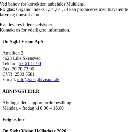
Ved behov for korrektion anbefales Multilens.
Rx glas: Organic indeks 1,5/1,6/1,74 kan produceres med tilsvarende
farve og transmission
Kan leveres i flere stelstyper.
Kontakt os for yderligere information.
On Sight Vision ApS
Åmarken 2
4623 Lille Skensved
Telefon:
57 61 11 90
Fax: 70 70 73 90
CVR: 2583 5581
E-mail:
info@onsightvision.dk
ÅBNINGSTIDER
Åbningstider, support, ordrebestilling
Mandag – fredag kl 8.00 – 16.00
Følg os her
On Sight Vision Helligdage 2026