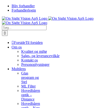
Skip
Bliv forhandler
to
Forhandlerlogin
content
Søg
efter:
Forside
Til forsiden
Om os
Kvalitet og miljø
Salgs- og leverancevilkår
Kontakt os
Personoplysninger
Multilens
Glas
program og
Stel
ML Filter
Hovedbåren
optik –
Distance
Hovedbåren
optik – Nær