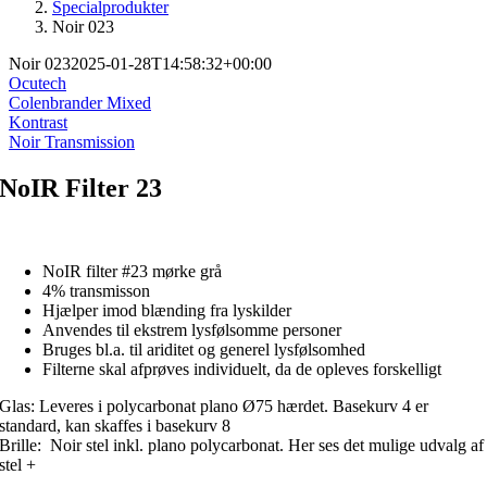
Specialprodukter
Noir 023
Noir 023
2025-01-28T14:58:32+00:00
Ocutech
Colenbrander Mixed
Kontrast
Noir Transmission
NoIR Filter 23
NoIR filter #23 mørke grå
4% transmisson
Hjælper imod blænding fra lyskilder
Anvendes til ekstrem lysfølsomme personer
Bruges bl.a. til ariditet og generel lysfølsomhed
Filterne skal afprøves individuelt, da de opleves forskelligt
Glas: Leveres i polycarbonat plano Ø75 hærdet. Basekurv 4 er
standard, kan skaffes i basekurv 8
Brille: Noir stel inkl. plano polycarbonat. Her ses det mulige udvalg af
stel +