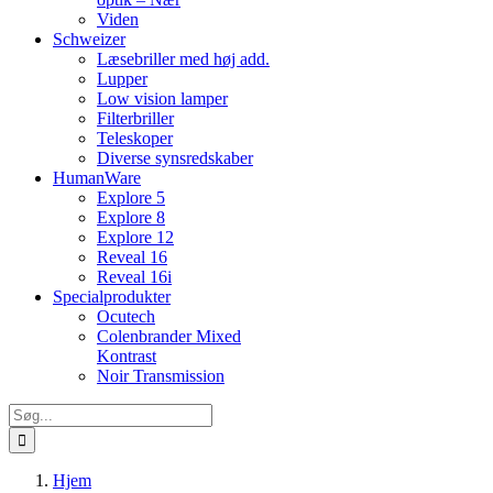
Viden
Schweizer
Læsebriller med høj add.
Lupper
Low vision lamper
Filterbriller
Teleskoper
Diverse synsredskaber
HumanWare
Explore 5
Explore 8
Explore 12
Reveal 16
Reveal 16i
Specialprodukter
Ocutech
Colenbrander Mixed
Kontrast
Noir Transmission
Søg
efter:
Hjem