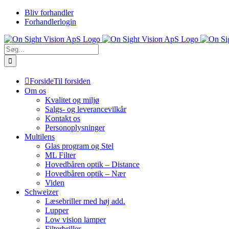
Skip
Bliv forhandler
to
Forhandlerlogin
content
Søg
efter:
Forside
Til forsiden
Om os
Kvalitet og miljø
Salgs- og leverancevilkår
Kontakt os
Personoplysninger
Multilens
Glas program og Stel
ML Filter
Hovedbåren optik – Distance
Hovedbåren optik – Nær
Viden
Schweizer
Læsebriller med høj add.
Lupper
Low vision lamper
Filterbriller