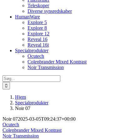
Teleskoper
Diverse synsredskaber
HumanWare
Explore 5
Explore 8
Explore 12
Reveal 16
Reveal 16i
Specialprodukter
Ocutech
Colenbrander Mixed Kontrast
Noir Transmission
Søg
efter:
Hjem
Specialprodukter
Noir 07
Noir 07
2025-03-05T09:24:37+00:00
Ocutech
Colenbrander Mixed Kontrast
Noir Transmission