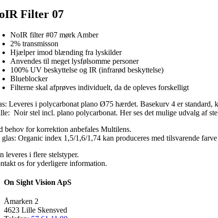
oIR Filter 07
NoIR filter #07 mørk Amber
2% transmisson
Hjælper imod blænding fra lyskilder
Anvendes til meget lysfølsomme personer
100% UV beskyttelse og IR (infrarød beskyttelse)
Blueblocker
Filterne skal afprøves individuelt, da de opleves forskelligt
as: Leveres i polycarbonat plano Ø75 hærdet. Basekurv 4 er standard, k
lle: Noir stel incl. plano polycarbonat. Her ses det mulige udvalg af ste
d behov for korrektion anbefales Multilens.
 glas: Organic index 1,5/1,6/1,74 kan produceres med tilsvarende farve
 leveres i flere stelstyper.
ntakt os for yderligere information.
On Sight Vision ApS
Åmarken 2
4623 Lille Skensved