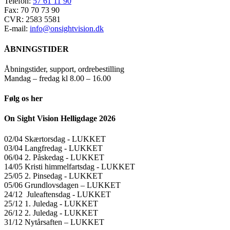
Telefon:
57 61 11 90
Fax: 70 70 73 90
CVR: 2583 5581
E-mail:
info@onsightvision.dk
ÅBNINGSTIDER
Åbningstider, support, ordrebestilling
Mandag – fredag kl 8.00 – 16.00
Følg os her
On Sight Vision Helligdage 2026
02/04 Skærtorsdag ​​- LUKKET
03/04 Langfredag ​​- LUKKET
06/04 2. Påskedag ​​- LUKKET
14/05 Kristi himmelfartsdag ​​- LUKKET
25/05 2. Pinsedag ​​- LUKKET
05/06 Grundlovsdagen – LUKKET
24/12 Juleaftensdag ​​- LUKKET
25/12 1. Juledag ​​- LUKKET
26/12 2. Juledag ​​- LUKKET
31/12 Nytårsaften – LUKKET