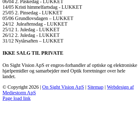
06/04 2. Påskedag ​​- LUKKET
14/05 Kristi himmelfartsdag ​​- LUKKET
25/05 2. Pinsedag ​​- LUKKET
05/06 Grundlovsdagen – LUKKET
24/12 Juleaftensdag ​​- LUKKET
25/12 1. Juledag ​​- LUKKET
26/12 2. Juledag ​​- LUKKET
31/12 Nytårsaften – LUKKET
IKKE SALG TIL PRIVATE
On Sight Vision ApS er engros-forhandler af optiske og elektroniske
hjælpemidler og samarbejder med Optik forretninger over hele
landet.
© Copyright
2026 |
On Sight Vision ApS
|
Sitemap
|
Webdesign af
Mediestorm ApS
Page load link
Go
to
Top