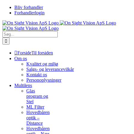
Skip
Bliv forhandler
to
Forhandlerlogin
content
Søg
efter:
Forside
Til forsiden
Om os
Kvalitet og miljø
Salgs- og leverancevilkår
Kontakt os
Personoplysninger
Multilens
Glas
program og
Stel
ML Filter
Hovedbåren
optik –
Distance
Hovedbåren
optik – Nær