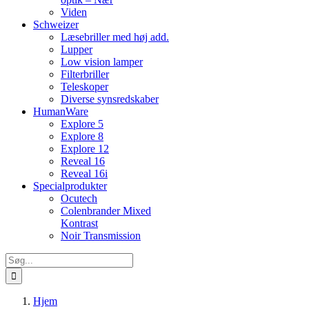
Viden
Schweizer
Læsebriller med høj add.
Lupper
Low vision lamper
Filterbriller
Teleskoper
Diverse synsredskaber
HumanWare
Explore 5
Explore 8
Explore 12
Reveal 16
Reveal 16i
Specialprodukter
Ocutech
Colenbrander Mixed
Kontrast
Noir Transmission
Søg
efter:
Hjem