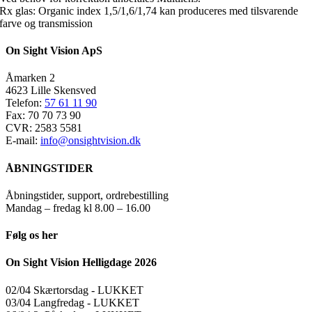
Rx glas: Organic index 1,5/1,6/1,74 kan produceres med tilsvarende
farve og transmission
On Sight Vision ApS
Åmarken 2
4623 Lille Skensved
Telefon:
57 61 11 90
Fax: 70 70 73 90
CVR: 2583 5581
E-mail:
info@onsightvision.dk
ÅBNINGSTIDER
Åbningstider, support, ordrebestilling
Mandag – fredag kl 8.00 – 16.00
Følg os her
On Sight Vision Helligdage 2026
02/04 Skærtorsdag ​​- LUKKET
03/04 Langfredag ​​- LUKKET