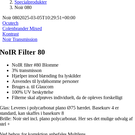
Specialprodukter
Noir 080
Noir 080
2025-03-05T10:29:51+00:00
Ocutech
Colenbrander Mixed
Kontrast
Noir Transmission
NoIR Filter 80
NoIR filter #80 Blomme
3% transmisson
Hjælper imod blænding fra lyskilder
Anvendes til lysfølsomme personer
Bruges a. til Glaucom
100% UV beskyttelse
Filterne skal afprøves individuelt, da de opleves forskelligt
Glas: Leveres i polycarbonat plano Ø75 hærdet. Basekurv 4 er
standard, kan skaffes i basekurv 8
Brille: Noir stel incl. plano polycarbonat. Her ses det mulige udvalg af
stel +
Ved behov for korrektion anbefales Multilens.