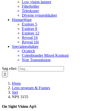
Low vision lamper
Filterbriller
Teleskoper
Diverse synsredskaber
HumanWare
Explore 5
Explore 8
Explore 12
Reveal 16
Reveal 16i
Specialprodukter
Ocutech
Colenbrander Mixed Kontrast
Noir Transmission
Søg efter:
Hjem
Lens program & Frames
Stel
NPS 3155
On Sight Vision ApS