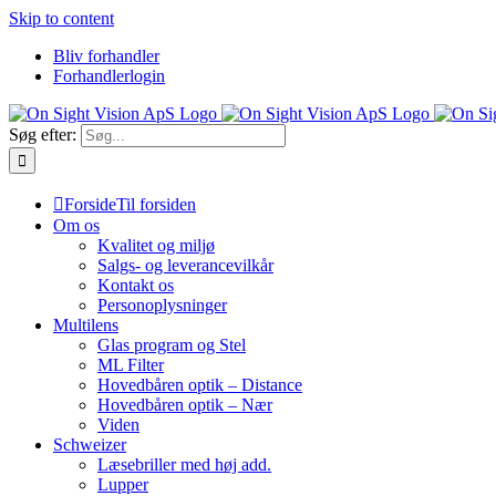
Skip to content
Bliv forhandler
Forhandlerlogin
Søg efter:
Forside
Til forsiden
Om os
Kvalitet og miljø
Salgs- og leverancevilkår
Kontakt os
Personoplysninger
Multilens
Glas program og Stel
ML Filter
Hovedbåren optik – Distance
Hovedbåren optik – Nær
Viden
Schweizer
Læsebriller med høj add.
Lupper