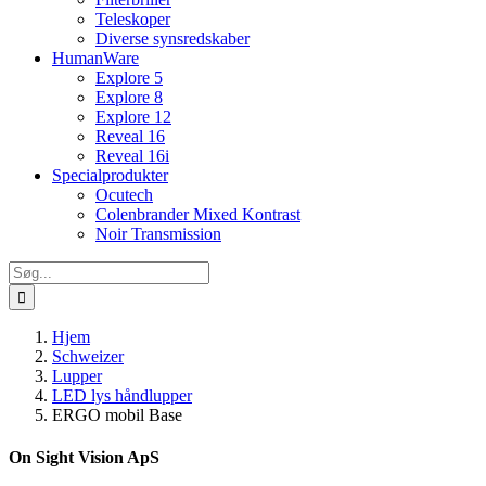
Teleskoper
Diverse synsredskaber
HumanWare
Explore 5
Explore 8
Explore 12
Reveal 16
Reveal 16i
Specialprodukter
Ocutech
Colenbrander Mixed Kontrast
Noir Transmission
Søg
efter:
Hjem
Schweizer
Lupper
LED lys håndlupper
ERGO mobil Base
On Sight Vision ApS