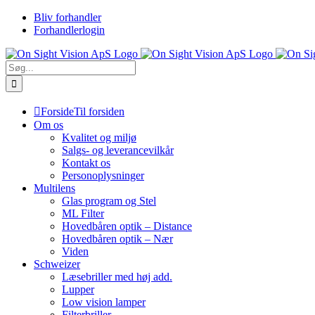
Skip
Bliv forhandler
to
Forhandlerlogin
content
Søg
efter:
Forside
Til forsiden
Om os
Kvalitet og miljø
Salgs- og leverancevilkår
Kontakt os
Personoplysninger
Multilens
Glas program og Stel
ML Filter
Hovedbåren optik – Distance
Hovedbåren optik – Nær
Viden
Schweizer
Læsebriller med høj add.
Lupper
Low vision lamper
Filterbriller