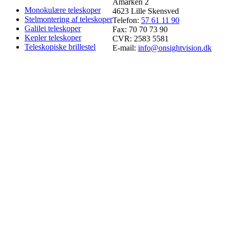
Åmarken 2
Monokulære teleskoper
4623 Lille Skensved
Stelmontering af teleskoper
Telefon:
57 61 11 90
Galilei teleskoper
Fax: 70 70 73 90
Kepler teleskoper
CVR: 2583 5581
Teleskopiske brillestel
E-mail:
info@onsightvision.dk