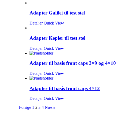
Adapter Galilei til test stel
Detaljer
Quick View
Adapter Kepler til test stel
Detaljer
Quick View
Adapter til basis front caps 3×9 og 4×10
Detaljer
Quick View
Adapter til basis front caps 4×12
Detaljer
Quick View
Forrige
1
2
3
4
Næste