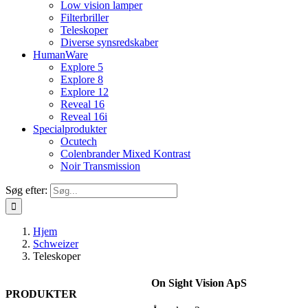
Low vision lamper
Filterbriller
Teleskoper
Diverse synsredskaber
HumanWare
Explore 5
Explore 8
Explore 12
Reveal 16
Reveal 16i
Specialprodukter
Ocutech
Colenbrander Mixed Kontrast
Noir Transmission
Søg efter:
Hjem
Schweizer
Teleskoper
On Sight Vision ApS
PRODUKTER