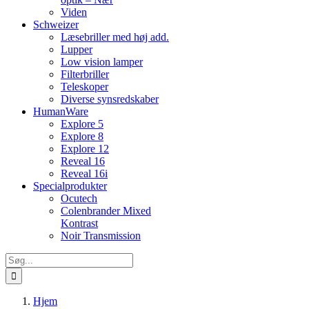
Viden
Schweizer
Læsebriller med høj add.
Lupper
Low vision lamper
Filterbriller
Teleskoper
Diverse synsredskaber
HumanWare
Explore 5
Explore 8
Explore 12
Reveal 16
Reveal 16i
Specialprodukter
Ocutech
Colenbrander Mixed
Kontrast
Noir Transmission
Søg
efter:
Hjem