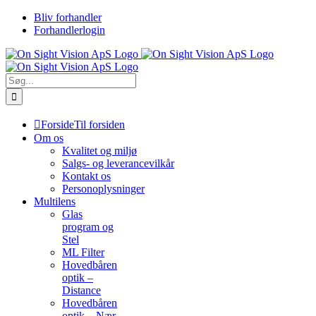
Skip
Bliv forhandler
to
Forhandlerlogin
content
Søg
efter:
Forside
Til forsiden
Om os
Kvalitet og miljø
Salgs- og leverancevilkår
Kontakt os
Personoplysninger
Multilens
Glas
program og
Stel
ML Filter
Hovedbåren
optik –
Distance
Hovedbåren
optik – Nær