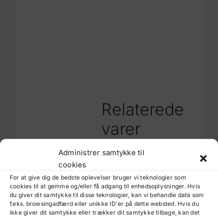
Relaterede
varer
Administrer samtykke til
cookies
For at give dig de bedste oplevelser bruger vi teknologier som
48
16
56
39
cookies til at gemme og/eller få adgang til enhedsoplysninger. Hvis
D
D
D
D
du giver dit samtykke til disse teknologier, kan vi behandle data som
f.eks. browsingadfærd eller unikke ID'er på dette websted. Hvis du
/
/
/
/
ikke giver dit samtykke eller trækker dit samtykke tilbage, kan det