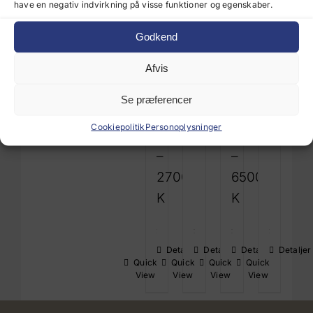
have en negativ indvirkning på visse funktioner og egenskaber.
Ø
Ø
Ø
Ø
35
60
35
35
Godkend
mm
mm
mm
mm
Afvis
(opt.
–
(opt.
–
Ø
4500
Ø
6500
Se præferencer
27.5
K
27.0
K
Cookiepolitik
Personoplysninger
mm)
mm)
–
–
2700
6500
K
K
Detaljer
Detaljer
Detaljer
Detaljer
Quick
Quick
Quick
Quick
View
View
View
View