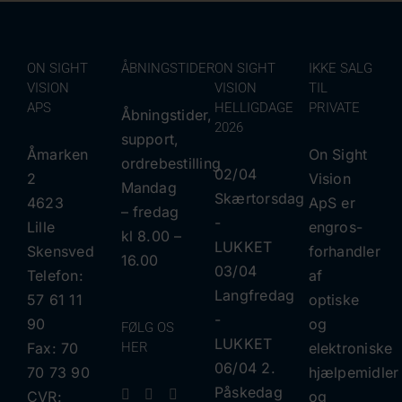
ON SIGHT
ÅBNINGSTIDER
ON SIGHT
IKKE SALG
VISION
VISION
TIL
APS
HELLIGDAGE
PRIVATE
Åbningstider,
2026
support,
Åmarken
On Sight
ordrebestilling
02/04
2
Vision
Mandag
Skærtorsdag
4623
ApS er
– fredag
​​-
Lille
engros-
kl 8.00 –
LUKKET
Skensved
forhandler
16.00
03/04
Telefon:
af
Langfredag
57 61 11
optiske
​​-
90
og
FØLG OS
LUKKET
Fax: 70
HER
elektroniske
06/04 2.
70 73 90
hjælpemidler
Påskedag
CVR:
og