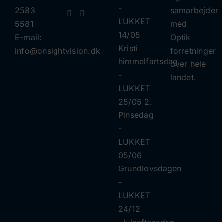
​​-
2583
samarbejder
LUKKET
5581
med
14/05
E-mail:
Optik
Kristi
info@onsightvision.dk
forretninger
himmelfartsdag
over hele
​​-
landet.
LUKKET
25/05 2.
Pinsedag
​​-
LUKKET
05/06
Grundlovsdagen
–
LUKKET
24/12
Juleaftensdag