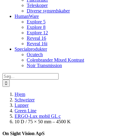
Teleskoper
Diverse synsredskaber
HumanWare
Explore 5
Explore 8
Explore 12
Reveal 16
Reveal 16i
Specialprodukter
Ocutech
Colenbrander Mixed Kontrast
Noir Transmission
Søg
efter:
Hjem
Schweizer
Lupper
Green Line
ERGO-Lux mobil GL c
10 D / 75 × 50 mm – 4500 K
On Sight Vision ApS