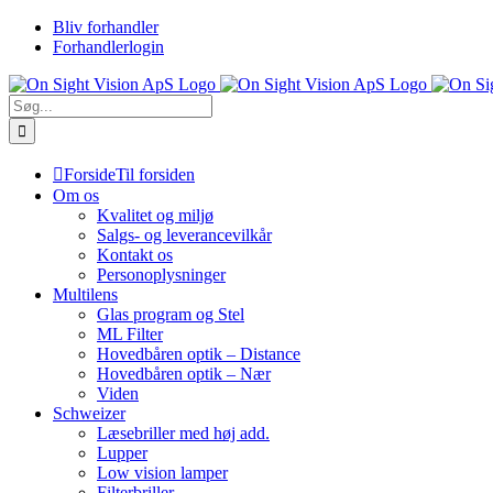
Skip
Bliv forhandler
to
Forhandlerlogin
content
Søg
efter:
Forside
Til forsiden
Om os
Kvalitet og miljø
Salgs- og leverancevilkår
Kontakt os
Personoplysninger
Multilens
Glas program og Stel
ML Filter
Hovedbåren optik – Distance
Hovedbåren optik – Nær
Viden
Schweizer
Læsebriller med høj add.
Lupper
Low vision lamper
Filterbriller