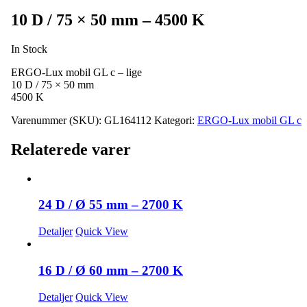
10 D / 75 × 50 mm – 4500 K
In Stock
ERGO-Lux mobil GL c – lige
10 D / 75 × 50 mm
4500 K
Varenummer (SKU):
GL164112
Kategori:
ERGO-Lux mobil GL c
Relaterede varer
24 D / Ø 55 mm – 2700 K
Detaljer
Quick View
16 D / Ø 60 mm – 2700 K
Detaljer
Quick View