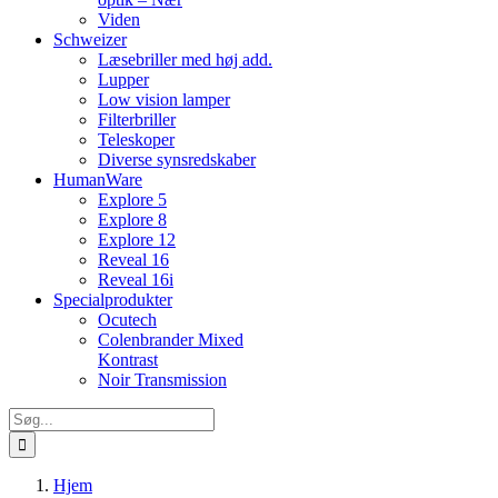
Viden
Schweizer
Læsebriller med høj add.
Lupper
Low vision lamper
Filterbriller
Teleskoper
Diverse synsredskaber
HumanWare
Explore 5
Explore 8
Explore 12
Reveal 16
Reveal 16i
Specialprodukter
Ocutech
Colenbrander Mixed
Kontrast
Noir Transmission
Søg
efter:
Hjem