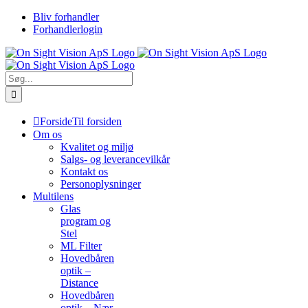
Skip
Bliv forhandler
to
Forhandlerlogin
content
Søg
efter:
Forside
Til forsiden
Om os
Kvalitet og miljø
Salgs- og leverancevilkår
Kontakt os
Personoplysninger
Multilens
Glas
program og
Stel
ML Filter
Hovedbåren
optik –
Distance
Hovedbåren
optik – Nær