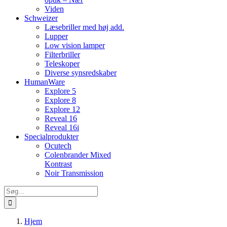
Viden
Schweizer
Læsebriller med høj add.
Lupper
Low vision lamper
Filterbriller
Teleskoper
Diverse synsredskaber
HumanWare
Explore 5
Explore 8
Explore 12
Reveal 16
Reveal 16i
Specialprodukter
Ocutech
Colenbrander Mixed
Kontrast
Noir Transmission
Søg
efter:
Hjem