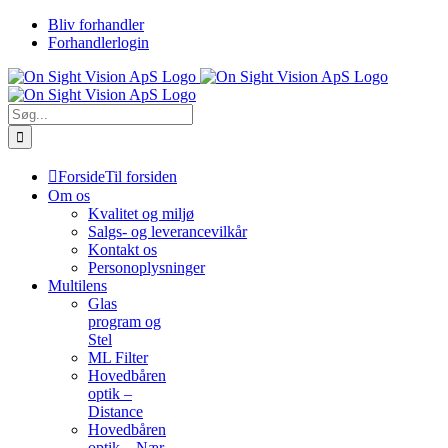
Skip
Bliv forhandler
to
Forhandlerlogin
content
Søg
efter:
Forside
Til forsiden
Om os
Kvalitet og miljø
Salgs- og leverancevilkår
Kontakt os
Personoplysninger
Multilens
Glas
program og
Stel
ML Filter
Hovedbåren
optik –
Distance
Hovedbåren
optik – Nær