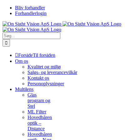
Skip
Bliv forhandler
to
Forhandlerlogin
content
Søg
efter:
Forside
Til forsiden
Om os
Kvalitet og miljø
Salgs- og leverancevilkår
Kontakt os
Personoplysninger
Multilens
Glas
program og
Stel
ML Filter
Hovedbåren
optik –
Distance
Hovedbåren
optik – Nær