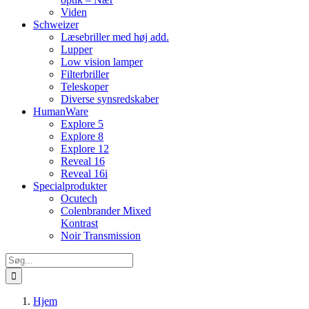
Viden
Schweizer
Læsebriller med høj add.
Lupper
Low vision lamper
Filterbriller
Teleskoper
Diverse synsredskaber
HumanWare
Explore 5
Explore 8
Explore 12
Reveal 16
Reveal 16i
Specialprodukter
Ocutech
Colenbrander Mixed
Kontrast
Noir Transmission
Søg
efter:
Hjem