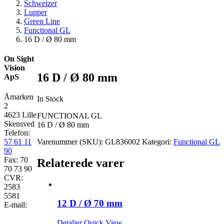
Schweizer
Lupper
Green Line
Functional GL
16 D / Ø 80 mm
On Sight
Vision
16 D / Ø 80 mm
ApS
Åmarken
In Stock
2
4623 Lille
FUNCTIONAL GL
Skensved
16 D / Ø 80 mm
Telefon:
57 61 11
Varenummer (SKU):
GL836002
Kategori:
Functional GL
90
Fax: 70
Relaterede varer
70 73 90
CVR:
2583
5581
12 D / Ø 70 mm
E-mail:
Detaljer
Quick View