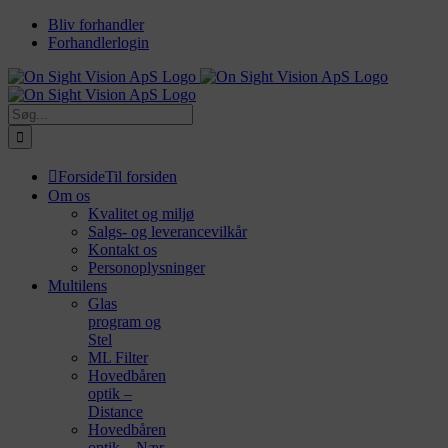
Skip
Bliv forhandler
to
Forhandlerlogin
content
Søg
efter:
Forside
Til forsiden
Om os
Kvalitet og miljø
Salgs- og leverancevilkår
Kontakt os
Personoplysninger
Multilens
Glas
program og
Stel
ML Filter
Hovedbåren
optik –
Distance
Hovedbåren
optik – Nær