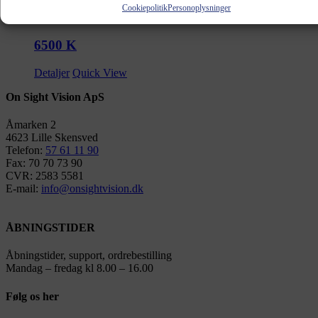
Detaljer
Quick View
Cookiepolitik
Personoplysninger
6500 K
Detaljer
Quick View
On Sight Vision ApS
Åmarken 2
4623 Lille Skensved
Telefon:
57 61 11 90
Fax: 70 70 73 90
CVR: 2583 5581
E-mail:
info@onsightvision.dk
ÅBNINGSTIDER
Åbningstider, support, ordrebestilling
Mandag – fredag kl 8.00 – 16.00
Følg os her