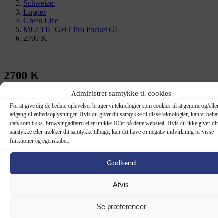
Schweizer
Lupper
Green Line
MULTILIGHT Pro Pocket GL
2700 K
2700 K
Administrer samtykke til cookies
In Stock
For at give dig de bedste oplevelser bruger vi teknologier som cookies til at gemme og/eller
Mål (B x D x H): ca. 4,8 x 11,6 x 2,6 cm

adgang til enhedsoplysninger. Hvis du giver dit samtykke til disse teknologier, kan vi beha
Vægt: ca. 77,1 g
data som f.eks. browsingadfærd eller unikke ID'er på dette websted. Hvis du ikke giver dit
samtykke eller trækker dit samtykke tilbage, kan det have en negativ indvirkning på visse
Varenummer (SKU):
GL946023
Kategori:
MULTILIGHT Pro
funktioner og egenskaber.
Pocket GL
Relaterede varer
Godkend
Afvis
4500 K
Se præferencer