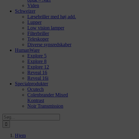
Viden
Schweizer
Læsebriller med høj add.
Lupper
Low vision lamper
Filterbriller
Teleskoper
Diverse synsredskaber
HumanWare
Explore 5
Explore 8
Explore 12
Reveal 16
Reveal 16i
Specialprodukter
Ocutech
Colenbrander Mixed
Kontrast
Noir Transmission
Søg
efter:
Hjem