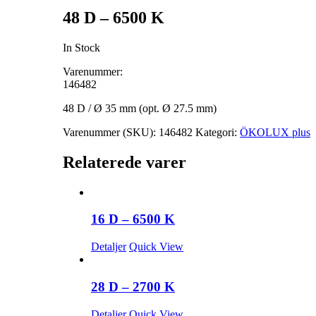
48 D – 6500 K
In Stock
Varenummer:
146482
48 D / Ø 35 mm (opt. Ø 27.5 mm)
Varenummer (SKU):
146482
Kategori:
ÖKOLUX plus
Relaterede varer
16 D – 6500 K
Detaljer
Quick View
28 D – 2700 K
Detaljer
Quick View