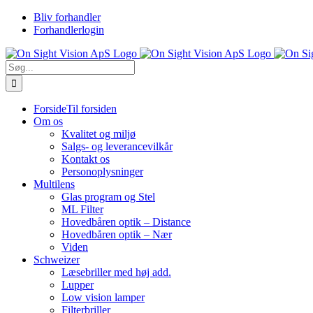
Skip
Bliv forhandler
to
Forhandlerlogin
content
Søg
efter:
Forside
Til forsiden
Om os
Kvalitet og miljø
Salgs- og leverancevilkår
Kontakt os
Personoplysninger
Multilens
Glas program og Stel
ML Filter
Hovedbåren optik – Distance
Hovedbåren optik – Nær
Viden
Schweizer
Læsebriller med høj add.
Lupper
Low vision lamper
Filterbriller