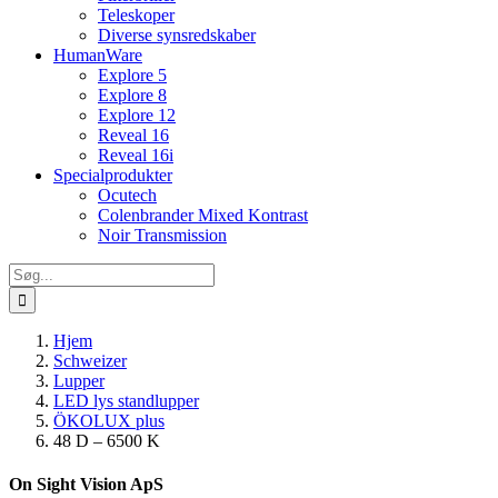
Teleskoper
Diverse synsredskaber
HumanWare
Explore 5
Explore 8
Explore 12
Reveal 16
Reveal 16i
Specialprodukter
Ocutech
Colenbrander Mixed Kontrast
Noir Transmission
Søg
efter:
Hjem
Schweizer
Lupper
LED lys standlupper
ÖKOLUX plus
48 D – 6500 K
On Sight Vision ApS