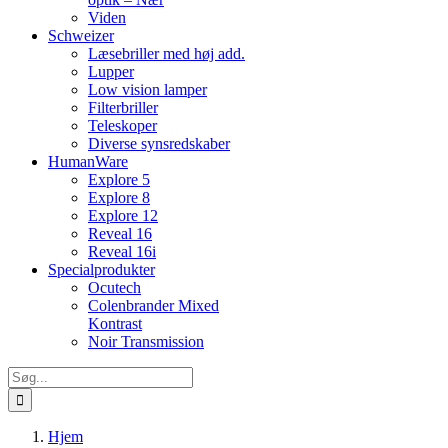
Viden
Schweizer
Læsebriller med høj add.
Lupper
Low vision lamper
Filterbriller
Teleskoper
Diverse synsredskaber
HumanWare
Explore 5
Explore 8
Explore 12
Reveal 16
Reveal 16i
Specialprodukter
Ocutech
Colenbrander Mixed
Kontrast
Noir Transmission
Søg
efter:
Hjem