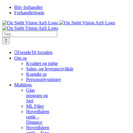
Skip
Bliv forhandler
to
Forhandlerlogin
content
Søg
efter:
Forside
Til forsiden
Om os
Kvalitet og miljø
Salgs- og leverancevilkår
Kontakt os
Personoplysninger
Multilens
Glas
program og
Stel
ML Filter
Hovedbåren
optik –
Distance
Hovedbåren
optik – Nær