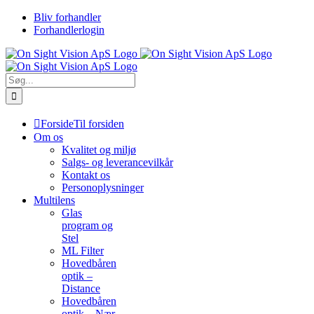
Skip
Bliv forhandler
to
Forhandlerlogin
content
Søg
efter:
Forside
Til forsiden
Om os
Kvalitet og miljø
Salgs- og leverancevilkår
Kontakt os
Personoplysninger
Multilens
Glas
program og
Stel
ML Filter
Hovedbåren
optik –
Distance
Hovedbåren
optik – Nær