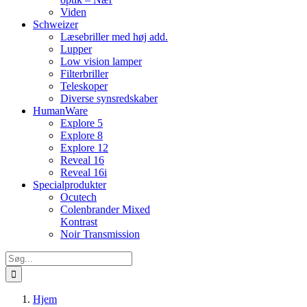
Viden
Schweizer
Læsebriller med høj add.
Lupper
Low vision lamper
Filterbriller
Teleskoper
Diverse synsredskaber
HumanWare
Explore 5
Explore 8
Explore 12
Reveal 16
Reveal 16i
Specialprodukter
Ocutech
Colenbrander Mixed
Kontrast
Noir Transmission
Søg
efter:
Hjem