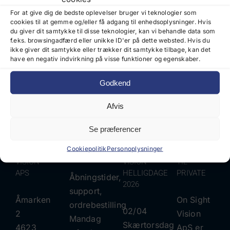
L
Til
M
M
For at give dig de bedste oplevelser bruger vi teknologier som
cookies til at gemme og/eller få adgang til enhedsoplysninger. Hvis
Stel
du giver dit samtykke til disse teknologier, kan vi behandle data som
f.eks. browsingadfærd eller unikke ID'er på dette websted. Hvis du
ikke giver dit samtykke eller trækker dit samtykke tilbage, kan det
have en negativ indvirkning på visse funktioner og egenskaber.
Detaljer
Detaljer
Detaljer
Detaljer
Quick
Quick
Quick
Quick
Godkend
View
View
View
View
Afvis
Se præferencer
Cookiepolitik
Personoplysninger
ON SIGHT
ÅBNINGSTIDER
ON SIGHT
IKKE SALG
VISION
VISION
TIL
APS
HELLIGDAGE
PRIVATE
Åbningstider,
2026
support,
Åmarken
On Sight
ordrebestilling
02/04
2
Vision
Mandag
Skærtorsdag
4623
ApS er