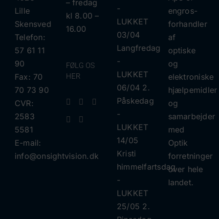
– fredag
​​-
Lille
engros-
kl 8.00 –
LUKKET
Skensved
forhandler
16.00
03/04
Telefon:
af
Langfredag
57 61 11
optiske
​​-
90
og
FØLG OS
LUKKET
Fax: 70
HER
elektroniske
06/04 2.
70 73 90
hjælpemidler
Påskedag
CVR:
og
​​-
2583
samarbejder
LUKKET
5581
med
14/05
E-mail:
Optik
Kristi
info@onsightvision.dk
forretninger
himmelfartsdag
over hele
​​-
landet.
LUKKET
25/05 2.