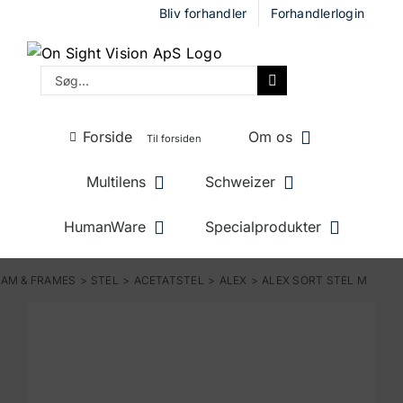
Skip
Bliv forhandler
Forhandlerlogin
to
content
Søg
efter:
Forside
Om os
Til forsiden
Multilens
Schweizer
HumanWare
Specialprodukter
AM & FRAMES
STEL
ACETATSTEL
ALEX
ALEX SORT STEL M