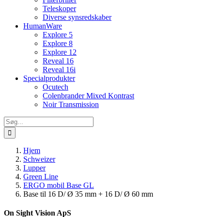
Teleskoper
Diverse synsredskaber
HumanWare
Explore 5
Explore 8
Explore 12
Reveal 16
Reveal 16i
Specialprodukter
Ocutech
Colenbrander Mixed Kontrast
Noir Transmission
Søg
efter:
Hjem
Schweizer
Lupper
Green Line
ERGO mobil Base GL
Base til 16 D/ Ø 35 mm + 16 D/ Ø 60 mm
On Sight Vision ApS