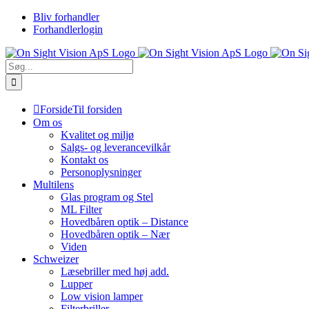
Skip
Bliv forhandler
to
Forhandlerlogin
content
Søg
efter:
Forside
Til forsiden
Om os
Kvalitet og miljø
Salgs- og leverancevilkår
Kontakt os
Personoplysninger
Multilens
Glas program og Stel
ML Filter
Hovedbåren optik – Distance
Hovedbåren optik – Nær
Viden
Schweizer
Læsebriller med høj add.
Lupper
Low vision lamper
Filterbriller