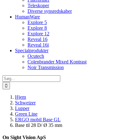
Teleskoper
Diverse synsredskaber
HumanWare
Explore 5
Explore 8
Explore 12
Reveal 16
Reveal 16i
Specialprodukter
Ocutech
Colenbrander Mixed Kontrast
Noir Transmission
Søg
efter:
Hjem
Schweizer
Lupper
Green Line
ERGO mobil Base GL
Base til 28 D/ Ø 35 mm
On Sight Vision ApS