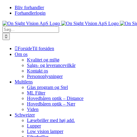
Skip
Bliv forhandler
to
Forhandlerlogin
content
Søg
efter:
Forside
Til forsiden
Om os
Kvalitet og miljø
Salgs- og leverancevilkår
Kontakt os
Personoplysninger
Multilens
Glas program og Stel
ML Filter
Hovedbåren optik – Distance
Hovedbåren optik – Nær
Viden
Schweizer
Læsebriller med høj add.
Lupper
Low vision lamper
Filterbriller