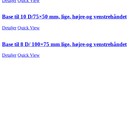
Detaljer
Quick View
Base til 10 D/75×50 mm, lige, højre-og venstrehåndet
Detaljer
Quick View
Base til 8 D/ 100×75 mm lige, højre-og venstrehåndet
Detaljer
Quick View