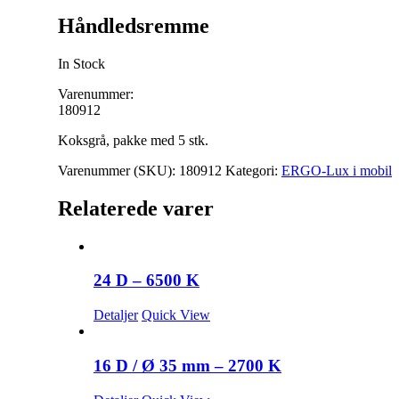
Håndledsremme
In Stock
Varenummer:
180912
Koksgrå, pakke med 5 stk.
Varenummer (SKU):
180912
Kategori:
ERGO-Lux i mobil
Relaterede varer
24 D – 6500 K
Detaljer
Quick View
16 D / Ø 35 mm – 2700 K