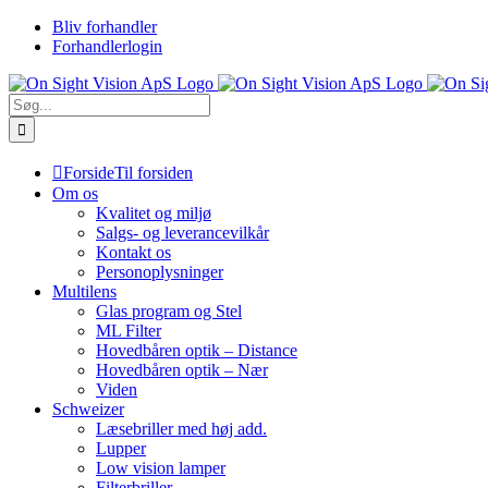
Skip
Bliv forhandler
to
Forhandlerlogin
content
Søg
efter:
Forside
Til forsiden
Om os
Kvalitet og miljø
Salgs- og leverancevilkår
Kontakt os
Personoplysninger
Multilens
Glas program og Stel
ML Filter
Hovedbåren optik – Distance
Hovedbåren optik – Nær
Viden
Schweizer
Læsebriller med høj add.
Lupper
Low vision lamper
Filterbriller