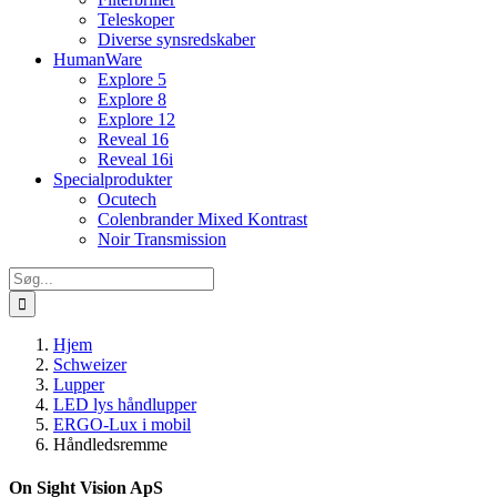
Teleskoper
Diverse synsredskaber
HumanWare
Explore 5
Explore 8
Explore 12
Reveal 16
Reveal 16i
Specialprodukter
Ocutech
Colenbrander Mixed Kontrast
Noir Transmission
Søg
efter:
Hjem
Schweizer
Lupper
LED lys håndlupper
ERGO-Lux i mobil
Håndledsremme
On Sight Vision ApS