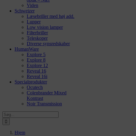
Viden
Schweizer
Læsebriller med høj add.
Lupper
Low vision lamper
Filterbriller
Teleskoper
Diverse synsredskaber
HumanWare
Explore 5
Explore 8
Explore 12
Reveal 16
Reveal 16i
Specialprodukter
Ocutech
Colenbrander Mixed
Kontrast
Noir Transmission
Søg
efter:
Hjem