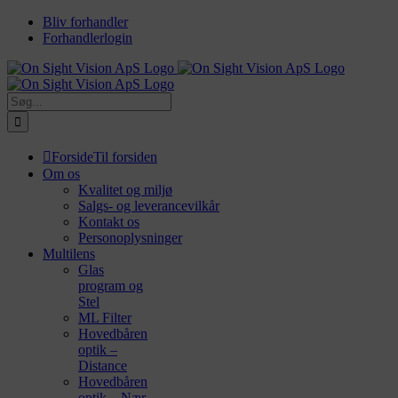
Skip
Bliv forhandler
to
Forhandlerlogin
content
Søg
efter:
Forside
Til forsiden
Om os
Kvalitet og miljø
Salgs- og leverancevilkår
Kontakt os
Personoplysninger
Multilens
Glas
program og
Stel
ML Filter
Hovedbåren
optik –
Distance
Hovedbåren
optik – Nær