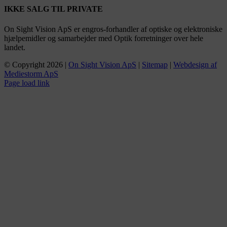
IKKE SALG TIL PRIVATE
On Sight Vision ApS er engros-forhandler af optiske og elektroniske
hjælpemidler og samarbejder med Optik forretninger over hele
landet.
© Copyright
2026 |
On Sight Vision ApS
|
Sitemap
|
Webdesign af
Mediestorm ApS
Page load link
Go
to
Top