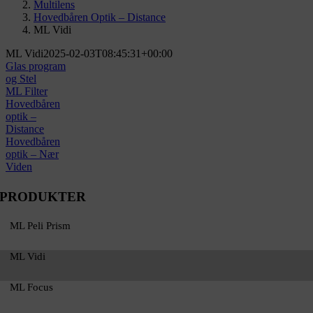
Multilens
Hovedbåren Optik – Distance
ML Vidi
ML Vidi
2025-02-03T08:45:31+00:00
Glas program
og Stel
ML Filter
Hovedbåren
optik –
Distance
Hovedbåren
optik – Nær
Viden
PRODUKTER
ML Peli Prism
ML Vidi
ML Focus