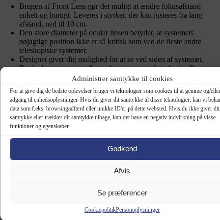
Brugen af Front Lens gør det muligt at ændre fokusafstand
enkelt og hurtigt. Leveres i styrker, der kan justeres fra lang
afstand, ned til 10 cm.
Den store diameter på ocular linsen betyder, at systemets
nøjagtige position ikke er så kritisk som ved de fleste andre
teleskopiske systemer.
Designet giver dig mulighed for at se ved siden af ​​systemet.
Derfor kan monteringslinsen korrigeres med styrke, hvilket er en
fordel især for nærsynethed.
Administrer samtykke til cookies
For at give dig de bedste oplevelser bruger vi teknologier som cookies til at gemme og/eller
ML Vidi
adgang til enhedsoplysninger. Hvis du giver dit samtykke til disse teknologier, kan vi beha
data som f.eks. browsingadfærd eller unikke ID'er på dette websted. Hvis du ikke giver dit
samtykke eller trækker dit samtykke tilbage, kan det have en negativ indvirkning på visse
funktioner og egenskaber.
Godkend
Afvis
Se præferencer
Cookiepolitik
Personoplysninger