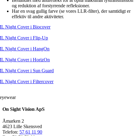
Behandlet med antirefleks for at opnå maksimal lystransmission
og reduktion af forstyrrende refleksioner.
Har en svag gullig farve (se vores LLR-filter), der samtidigt er
effektiv til andre aktiviteter.
L Night Cover i Biocover
L Night Cover i Flip-Up
L Night Cover i HangOn
L Night Cover i HorizOn
L Night Cover i Sun Guard
L Night Cover i Filtercover
eyewear
On Sight Vision ApS
Åmarken 2
4623 Lille Skensved
Telefon:
57 61 11 90