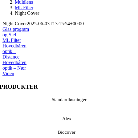
Multilens
ML Filter
Night Cover
Night Cover
2025-06-03T13:15:54+00:00
Glas program
og Stel
ML Filter
Hovedbåren
optik –
Distance
Hovedbåren
optik – Nær
Viden
PRODUKTER
Standardløsninger
Alex
Biocover