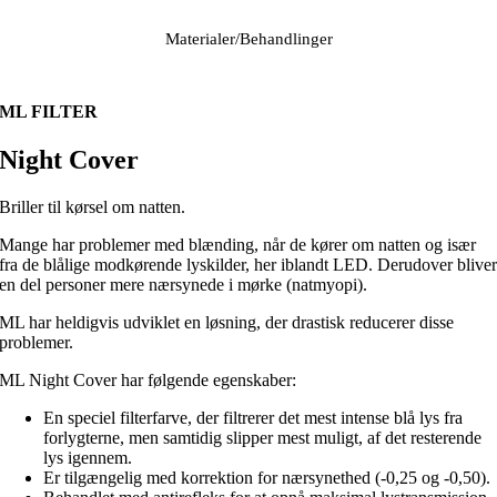
Materialer/Behandlinger
ML FILTER
Night Cover
Briller til kørsel om natten.
Mange har problemer med blænding, når de kører om natten og især
fra de blålige modkørende lyskilder, her iblandt LED. Derudover blive
en del personer mere nærsynede i mørke (natmyopi).
ML har heldigvis udviklet en løsning, der drastisk reducerer disse
problemer.
ML Night Cover har følgende egenskaber:
En speciel filterfarve, der filtrerer det mest intense blå lys fra
forlygterne, men samtidig slipper mest muligt, af det resterende
lys igennem.
Er tilgængelig med korrektion for nærsynethed (-0,25 og -0,50).