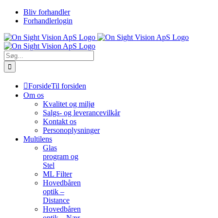
Skip
Bliv forhandler
to
Forhandlerlogin
content
Søg
efter:
Forside
Til forsiden
Om os
Kvalitet og miljø
Salgs- og leverancevilkår
Kontakt os
Personoplysninger
Multilens
Glas
program og
Stel
ML Filter
Hovedbåren
optik –
Distance
Hovedbåren
optik – Nær