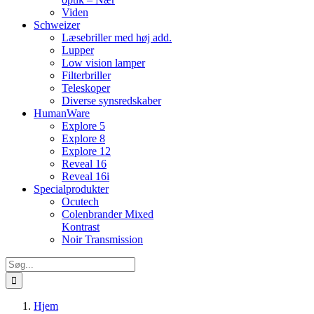
Viden
Schweizer
Læsebriller med høj add.
Lupper
Low vision lamper
Filterbriller
Teleskoper
Diverse synsredskaber
HumanWare
Explore 5
Explore 8
Explore 12
Reveal 16
Reveal 16i
Specialprodukter
Ocutech
Colenbrander Mixed
Kontrast
Noir Transmission
Søg
efter:
Hjem