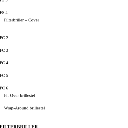
FS 3
FS 4
Filterbriller – Cover
FC 2
FC 3
FC 4
FC 5
FC 6
Fit-Over brillestel
Wrap-Around brillestel
FILTERBRILLER