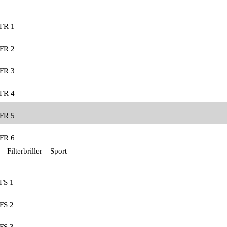
FR 1
FR 2
FR 3
FR 4
FR 5
FR 6
Filterbriller – Sport
FS 1
FS 2