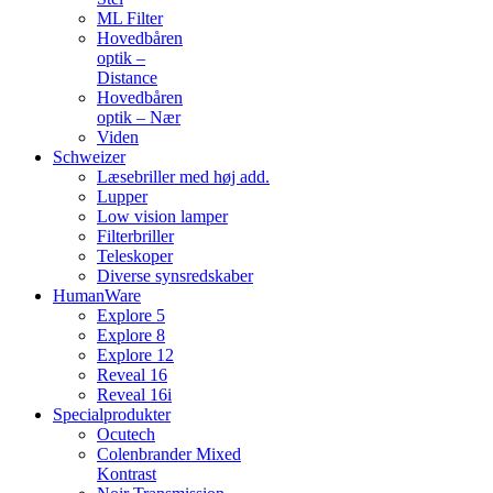
ML Filter
Hovedbåren
optik –
Distance
Hovedbåren
optik – Nær
Viden
Schweizer
Læsebriller med høj add.
Lupper
Low vision lamper
Filterbriller
Teleskoper
Diverse synsredskaber
HumanWare
Explore 5
Explore 8
Explore 12
Reveal 16
Reveal 16i
Specialprodukter
Ocutech
Colenbrander Mixed
Kontrast