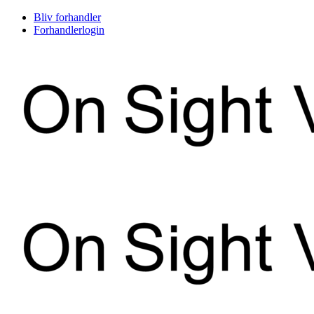
Skip
Bliv forhandler
to
Forhandlerlogin
content