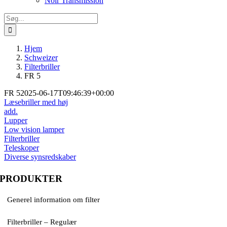
Noir Transmission
Søg
efter:
Hjem
Schweizer
Filterbriller
FR 5
FR 5
2025-06-17T09:46:39+00:00
Læsebriller med høj
add.
Lupper
Low vision lamper
Filterbriller
Teleskoper
Diverse synsredskaber
PRODUKTER
Generel information om filter
Filterbriller – Regulær