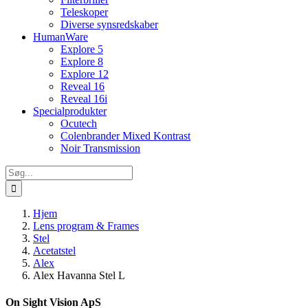
Teleskoper
Diverse synsredskaber
HumanWare
Explore 5
Explore 8
Explore 12
Reveal 16
Reveal 16i
Specialprodukter
Ocutech
Colenbrander Mixed Kontrast
Noir Transmission
Søg
efter:
Hjem
Lens program & Frames
Stel
Acetatstel
Alex
Alex Havanna Stel L
On Sight Vision ApS