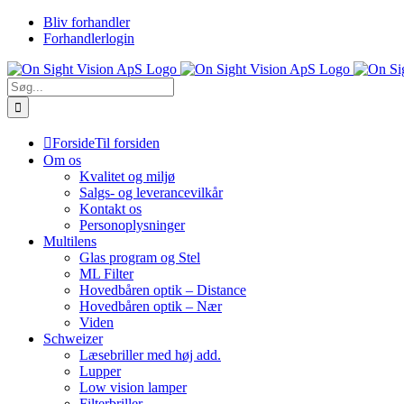
Skip
Bliv forhandler
to
Forhandlerlogin
content
Søg
efter:
Forside
Til forsiden
Om os
Kvalitet og miljø
Salgs- og leverancevilkår
Kontakt os
Personoplysninger
Multilens
Glas program og Stel
ML Filter
Hovedbåren optik – Distance
Hovedbåren optik – Nær
Viden
Schweizer
Læsebriller med høj add.
Lupper
Low vision lamper
Filterbriller