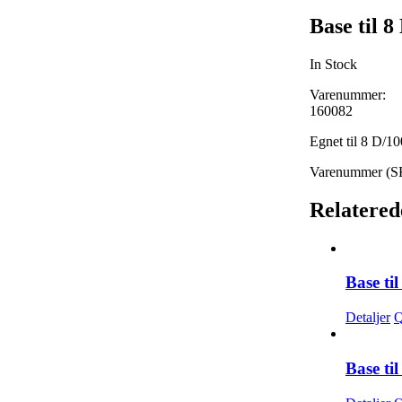
Base til 
In Stock
Varenummer:
160082
Egnet til 8 D/1
Varenummer (
Relatered
Base ti
Detaljer
Q
Base ti