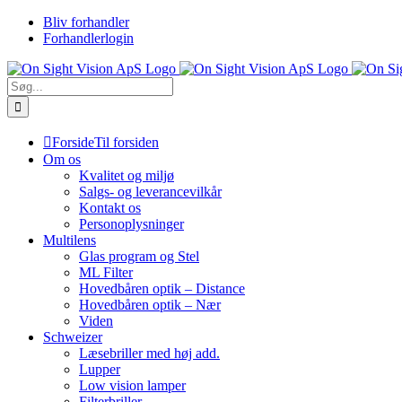
Skip
Bliv forhandler
to
Forhandlerlogin
content
Søg
efter:
Forside
Til forsiden
Om os
Kvalitet og miljø
Salgs- og leverancevilkår
Kontakt os
Personoplysninger
Multilens
Glas program og Stel
ML Filter
Hovedbåren optik – Distance
Hovedbåren optik – Nær
Viden
Schweizer
Læsebriller med høj add.
Lupper
Low vision lamper
Filterbriller