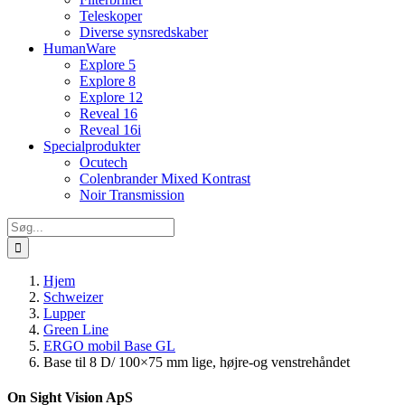
Teleskoper
Diverse synsredskaber
HumanWare
Explore 5
Explore 8
Explore 12
Reveal 16
Reveal 16i
Specialprodukter
Ocutech
Colenbrander Mixed Kontrast
Noir Transmission
Søg
efter:
Hjem
Schweizer
Lupper
Green Line
ERGO mobil Base GL
Base til 8 D/ 100×75 mm lige, højre-og venstrehåndet
On Sight Vision ApS