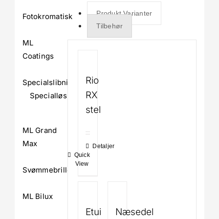
Produkt Varianter
Fotokromatisk
Tilbehør
ML
Coatings
Rio
Specialslibninger
RX
Specialløsninger
stel
ML Grand
Max
Detaljer
Quick
View
Svømmebriller
ML Bilux
Etui
Næsedel