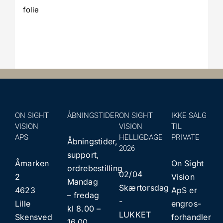
folie
ON SIGHT
ÅBNINGSTIDER
ON SIGHT
IKKE SALG
VISION
VISION
TIL
APS
HELLIGDAGE
PRIVATE
Åbningstider,
2026
support,
Åmarken
On Sight
ordrebestilling
02/04
2
Vision
Mandag
Skærtorsdag
4623
ApS er
– fredag
​​-
Lille
engros-
kl 8.00 –
LUKKET
Skensved
forhandler
16.00