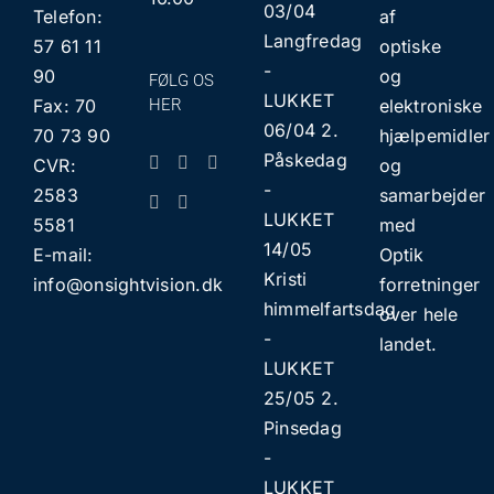
03/04
Telefon:
af
Langfredag
57 61 11
optiske
​​-
90
og
FØLG OS
LUKKET
Fax: 70
HER
elektroniske
06/04 2.
70 73 90
hjælpemidler
Påskedag
CVR:
og
​​-
2583
samarbejder
LUKKET
5581
med
14/05
E-mail:
Optik
Kristi
info@onsightvision.dk
forretninger
himmelfartsdag
over hele
​​-
landet.
LUKKET
25/05 2.
Pinsedag
​​-
LUKKET