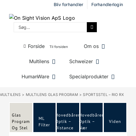
Skip
Bliv forhandler
Forhandlerlogin
to
content
Søg
efter:
Forside
Om os
Til forsiden
Multilens
Schweizer
HumanWare
Specialprodukter
MULTILENS
MULTILENS GLAS PROGRAM
SPORTSSTEL – RIO RX
Glas
Hovedbåren
Hovedbåren
ML
Program
Optik –
Optik –
Viden
Filter
Og Stel
Distance
Nær