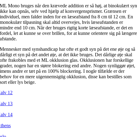
ML Mono bruges når den krævede addition er så høj, at binokulært sy
ikke kan opnås, selv ved hjælp af konvergensprismer. Grænsen er
individuel, men falder inden for en læseafstand fra 8 cm til 12 cm. En
monokulær tilpasning skal altid overvejes, hvis læseafstanden er
mindre end 10 cm. Når der bruges rigtig korte læseafstande, er det en
fordel, let at kunne se over brillen, for at kunne orientere sig på længer
afstande.
Mennesker med synshandicap har ofte et godt syn på det ene øje og så
dårligt et syn på det andet øje, at det ikke bruges. Det dårlige øje skal
ofte frakobles med et ML okklusion glas. Okklusionen har forskellige
grader, nogen har en større blokering end andre. Nogen synliggør øjet,
imens andre er tæt på en 100% blockering. I nogle tilfælde er der
behov for en mere uigennemsigtig okklusion, disse kan bestilles som
sort eller lys beige.
alv 12
alv 13
alv 14
thens
slo