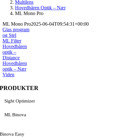
Multilens
Hovedbåren Optik – Nær
ML Mono Pro
ML Mono Pro
2025-06-04T09:54:31+00:00
Glas program
og Stel
ML Filter
Hovedbåren
optik –
Distance
Hovedbåren
optik – Nær
Viden
PRODUKTER
Sight Optimizer
ML Binova
Binova Easy