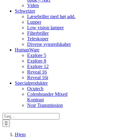
Viden
Schweizer
Læsebriller med høj add.
Lupper
Low vision lamper
Filterbriller
Teleskoper
Diverse synsredskaber
HumanWare
Explore 5
Explore 8
Explore 12
Reveal 16
Reveal 16i
Specialprodukter
Ocutech
Colenbrander Mixed
Kontrast
Noir Transmission
Søg
efter:
Hjem