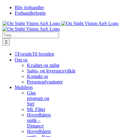
Skip
Bliv forhandler
to
Forhandlerlogin
content
Søg
efter:
Forside
Til forsiden
Om os
Kvalitet og miljø
Salgs- og leverancevilkår
Kontakt os
Personoplysninger
Multilens
Glas
program og
Stel
ML Filter
Hovedbåren
optik –
Distance
Hovedbåren
optik – Nær