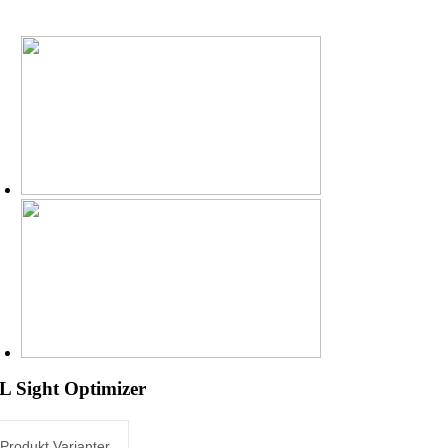
 Sight Optimizer
Produkt Varianter