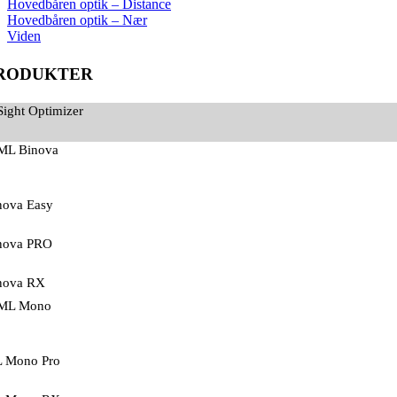
Hovedbåren optik – Distance
Hovedbåren optik – Nær
Viden
RODUKTER
Sight Optimizer
ML Binova
nova Easy
nova PRO
nova RX
ML Mono
 Mono Pro