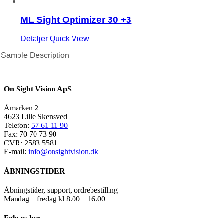
ML Sight Optimizer 30 +3
Detaljer
Quick View
Sample Description
On Sight Vision ApS
Åmarken 2
4623 Lille Skensved
Telefon:
57 61 11 90
Fax: 70 70 73 90
CVR: 2583 5581
E-mail:
info@onsightvision.dk
ÅBNINGSTIDER
Åbningstider, support, ordrebestilling
Mandag – fredag kl 8.00 – 16.00
Følg os her