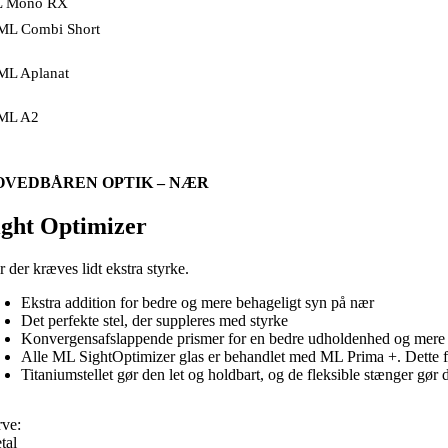
 Mono RX
ML Combi Short
ML Aplanat
ML A2
OVEDBÅREN OPTIK – NÆR
ight Optimizer
 der kræves lidt ekstra styrke.
Ekstra addition for bedre og mere behageligt syn på nær
Det perfekte stel, der suppleres med styrke
Konvergensafslappende prismer for en bedre udholdenhed og mere 
Alle ML SightOptimizer glas er behandlet med ML Prima +. Dette forb
Titaniumstellet gør den let og holdbart, og de fleksible stænger gør d
rve:
tal