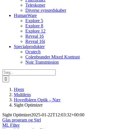
Teleskoper
Diverse synsredskaber
HumanWare
Explore 5
Explore 8
Explore 12
Reveal 16
Reveal 16i
Specialprodukter
Ocutech
Colenbrander Mixed Kontrast
Noir Transmission
Søg
efter:
Hjem
Multilens
Hovedbåren Optik – Nær
Sight Optimizer
Sight Optimizer
2025-01-22T12:03:32+00:00
Glas program og Stel
ML Filter