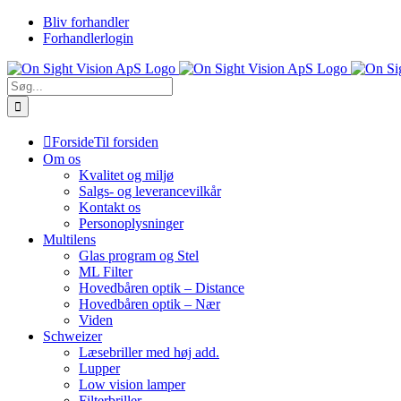
Skip
Bliv forhandler
to
Forhandlerlogin
content
Søg
efter:
Forside
Til forsiden
Om os
Kvalitet og miljø
Salgs- og leverancevilkår
Kontakt os
Personoplysninger
Multilens
Glas program og Stel
ML Filter
Hovedbåren optik – Distance
Hovedbåren optik – Nær
Viden
Schweizer
Læsebriller med høj add.
Lupper
Low vision lamper
Filterbriller