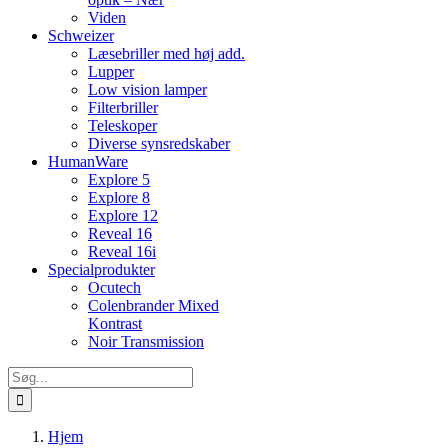
Viden
Schweizer
Læsebriller med høj add.
Lupper
Low vision lamper
Filterbriller
Teleskoper
Diverse synsredskaber
HumanWare
Explore 5
Explore 8
Explore 12
Reveal 16
Reveal 16i
Specialprodukter
Ocutech
Colenbrander Mixed
Kontrast
Noir Transmission
Søg
efter:
Hjem