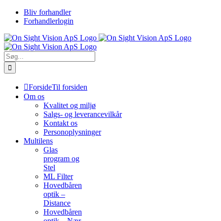
Skip
Bliv forhandler
to
Forhandlerlogin
content
Søg
efter:
Forside
Til forsiden
Om os
Kvalitet og miljø
Salgs- og leverancevilkår
Kontakt os
Personoplysninger
Multilens
Glas
program og
Stel
ML Filter
Hovedbåren
optik –
Distance
Hovedbåren
optik – Nær