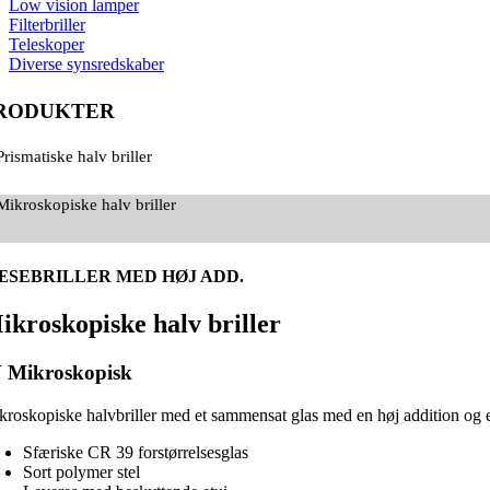
Low vision lamper
Filterbriller
Teleskoper
Diverse synsredskaber
RODUKTER
Prismatiske halv briller
Mikroskopiske halv briller
ÆSEBRILLER MED HØJ ADD.
ikroskopiske
halv briller
V Mikroskopisk
kroskopiske halvbriller med et sammensat glas med en høj addition og e
Sfæriske CR 39 forstørrelsesglas
Sort polymer stel