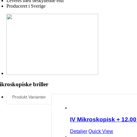
Leveres med beskyttende etui
Produceret i Sverige
kroskopiske briller
Produkt Varianter
IV Mikroskopisk + 12.0
Detaljer
Quick View