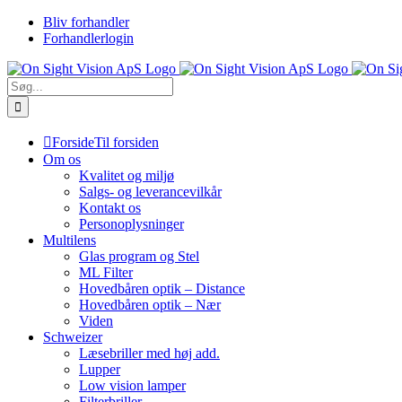
Skip
Bliv forhandler
to
Forhandlerlogin
content
Søg
efter:
Forside
Til forsiden
Om os
Kvalitet og miljø
Salgs- og leverancevilkår
Kontakt os
Personoplysninger
Multilens
Glas program og Stel
ML Filter
Hovedbåren optik – Distance
Hovedbåren optik – Nær
Viden
Schweizer
Læsebriller med høj add.
Lupper
Low vision lamper
Filterbriller