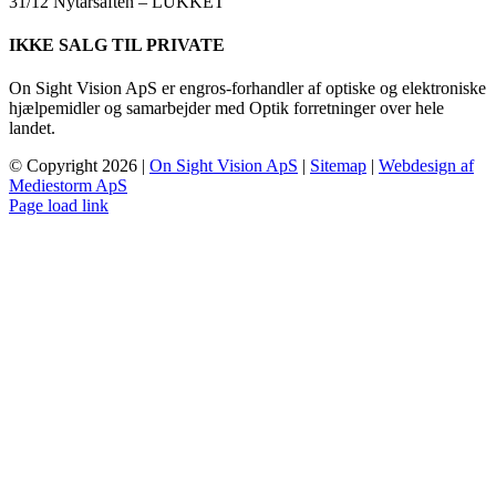
31/12 Nytårsaften – LUKKET
IKKE SALG TIL PRIVATE
On Sight Vision ApS er engros-forhandler af optiske og elektroniske
hjælpemidler og samarbejder med Optik forretninger over hele
landet.
© Copyright
2026 |
On Sight Vision ApS
|
Sitemap
|
Webdesign af
Mediestorm ApS
Page load link
Go
to
Top