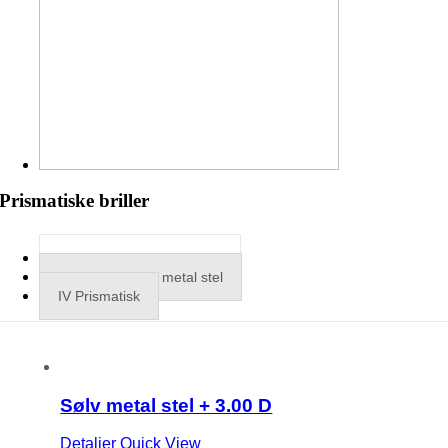
Prismatiske briller
Bino m. S2 sølv metal stel
Bino m. S2 guld metal stel
IV Prismatisk
Sølv metal stel + 3.00 D
Detaljer
Quick View