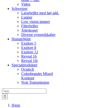
Viden
Schweizer
Læsebriller med høj add.
Lupper
Low vision lamper
Filterbriller
Teleskoper
Diverse synsredskaber
HumanWare
Explore 5
Explore 8
Explore 12
Reveal 16
Reveal 16i
Specialprodukter
Ocutech
Colenbrander Mixed
Kontrast
Noir Transmission
Søg
efter:
Hjem