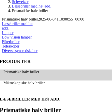
Schweizer
Læsebriller med høj add.
Prismatiske halv briller
Prismatiske halv briller
2025-06-04T10:00:55+00:00
Læsebriller med høj
add.
Lupper
Low vision lamper
Filterbriller
Teleskoper
Diverse synsredskaber
PRODUKTER
Prismatiske halv briller
Mikroskopiske halv briller
LÆSEBRILLER MED HØJ ADD.
Prismatiske halv briller