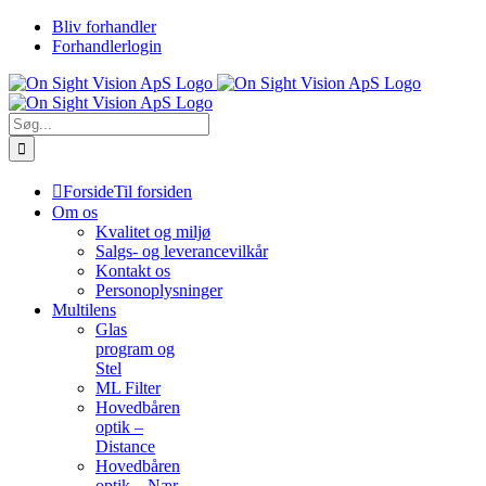
Skip
Bliv forhandler
to
Forhandlerlogin
content
Søg
efter:
Forside
Til forsiden
Om os
Kvalitet og miljø
Salgs- og leverancevilkår
Kontakt os
Personoplysninger
Multilens
Glas
program og
Stel
ML Filter
Hovedbåren
optik –
Distance
Hovedbåren
optik – Nær