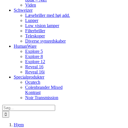
Viden
Schweizer
Læsebriller med høj add.
Lupper
Low vision lamper
Filterbriller
Teleskoper
Diverse synsredskaber
HumanWare
Explore 5
Explore 8
Explore 12
Reveal 16
Reveal 16i
Specialprodukter
Ocutech
Colenbrander Mixed
Kontrast
Noir Transmission
Søg
efter:
Hjem