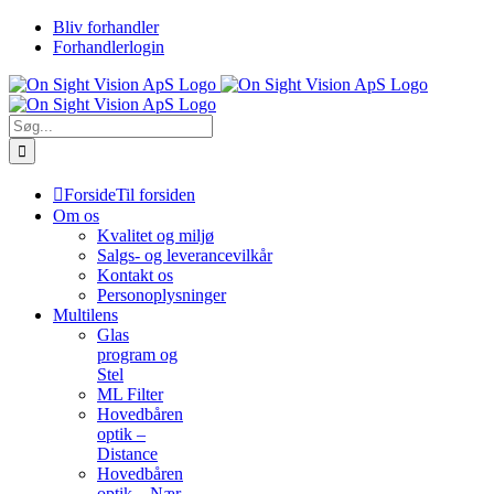
Skip
Bliv forhandler
to
Forhandlerlogin
content
Søg
efter:
Forside
Til forsiden
Om os
Kvalitet og miljø
Salgs- og leverancevilkår
Kontakt os
Personoplysninger
Multilens
Glas
program og
Stel
ML Filter
Hovedbåren
optik –
Distance
Hovedbåren
optik – Nær