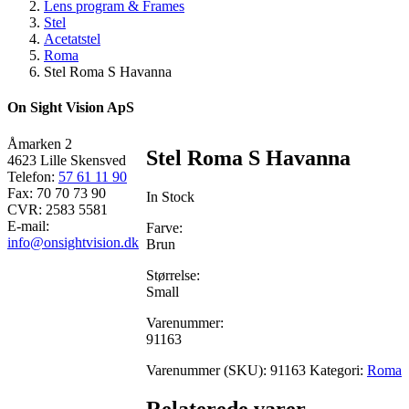
Lens program & Frames
Stel
Acetatstel
Roma
Stel Roma S Havanna
On Sight Vision ApS
Åmarken 2
Stel Roma S Havanna
4623 Lille Skensved
Telefon:
57 61 11 90
Fax: 70 70 73 90
In Stock
CVR: 2583 5581
E-mail:
Farve:
info@onsightvision.dk
Brun
Størrelse:
Small
Varenummer:
91163
Varenummer (SKU):
91163
Kategori:
Roma
Relaterede varer