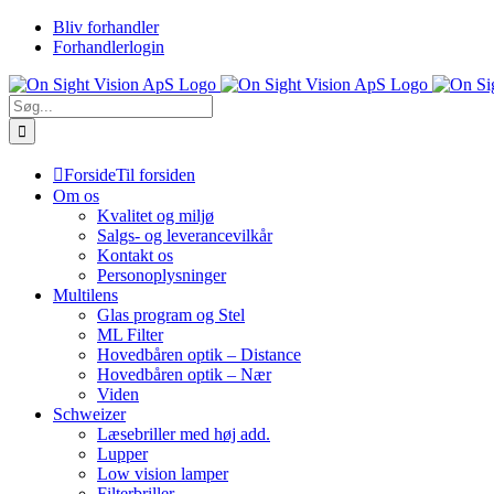
Skip
Bliv forhandler
to
Forhandlerlogin
content
Søg
efter:
Forside
Til forsiden
Om os
Kvalitet og miljø
Salgs- og leverancevilkår
Kontakt os
Personoplysninger
Multilens
Glas program og Stel
ML Filter
Hovedbåren optik – Distance
Hovedbåren optik – Nær
Viden
Schweizer
Læsebriller med høj add.
Lupper
Low vision lamper
Filterbriller