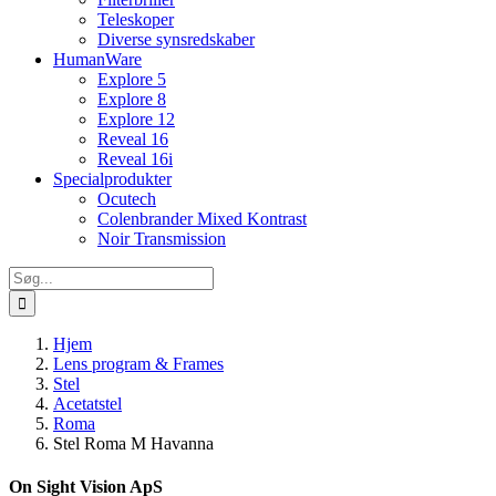
Teleskoper
Diverse synsredskaber
HumanWare
Explore 5
Explore 8
Explore 12
Reveal 16
Reveal 16i
Specialprodukter
Ocutech
Colenbrander Mixed Kontrast
Noir Transmission
Søg
efter:
Hjem
Lens program & Frames
Stel
Acetatstel
Roma
Stel Roma M Havanna
On Sight Vision ApS