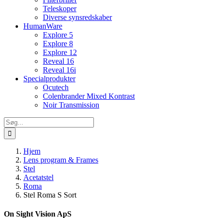
Teleskoper
Diverse synsredskaber
HumanWare
Explore 5
Explore 8
Explore 12
Reveal 16
Reveal 16i
Specialprodukter
Ocutech
Colenbrander Mixed Kontrast
Noir Transmission
Søg
efter:
Hjem
Lens program & Frames
Stel
Acetatstel
Roma
Stel Roma S Sort
On Sight Vision ApS