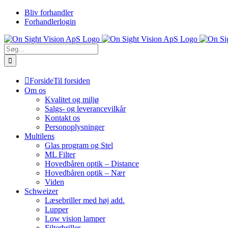
Skip
Bliv forhandler
to
Forhandlerlogin
content
Søg
efter:
Forside
Til forsiden
Om os
Kvalitet og miljø
Salgs- og leverancevilkår
Kontakt os
Personoplysninger
Multilens
Glas program og Stel
ML Filter
Hovedbåren optik – Distance
Hovedbåren optik – Nær
Viden
Schweizer
Læsebriller med høj add.
Lupper
Low vision lamper
Filterbriller