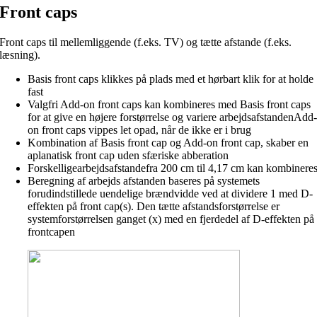
Front caps
Front caps til mellemliggende (f.eks. TV) og tætte afstande (f.eks.
læsning).
Basis front caps klikkes på plads med et hørbart klik for at holde
fast
Valgfri Add-on front caps kan kombineres med Basis front caps
for at give en højere forstørrelse og variere arbejdsafstandenAdd
on front caps vippes let opad, når de ikke er i brug
Kombination af Basis front cap og Add-on front cap, skaber en
aplanatisk front cap uden sfæriske abberation
Forskelligearbejdsafstandefra 200 cm til 4,17 cm kan kombinere
Beregning af arbejds afstanden baseres på systemets
forudindstillede uendelige brændvidde ved at dividere 1 med D-
effekten på front cap(s). Den tætte afstandsforstørrelse er
systemforstørrelsen ganget (x) med en fjerdedel af D-effekten på
frontcapen