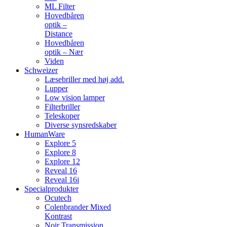
ML Filter
Hovedbåren
optik –
Distance
Hovedbåren
optik – Nær
Viden
Schweizer
Læsebriller med høj add.
Lupper
Low vision lamper
Filterbriller
Teleskoper
Diverse synsredskaber
HumanWare
Explore 5
Explore 8
Explore 12
Reveal 16
Reveal 16i
Specialprodukter
Ocutech
Colenbrander Mixed
Kontrast
Noir Transmission