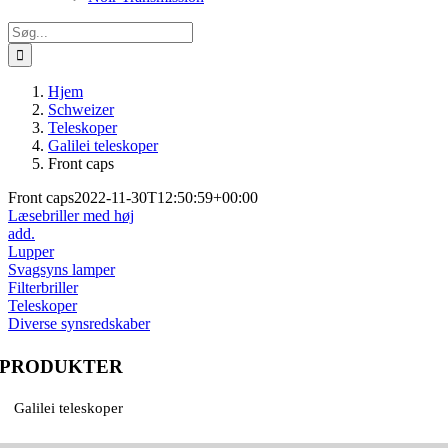
Søg
efter:
Hjem
Schweizer
Teleskoper
Galilei teleskoper
Front caps
Front caps
2022-11-30T12:50:59+00:00
Læsebriller med høj
add.
Lupper
Svagsyns lamper
Filterbriller
Teleskoper
Diverse synsredskaber
PRODUKTER
Galilei teleskoper