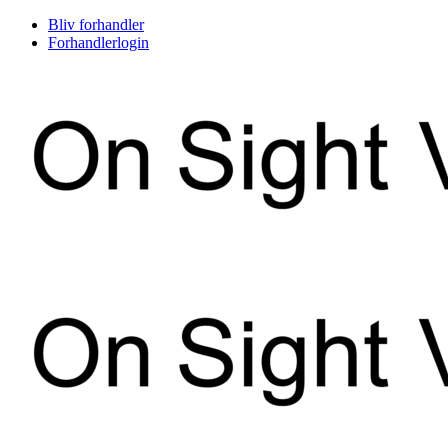
Skip
Bliv forhandler
to
Forhandlerlogin
content