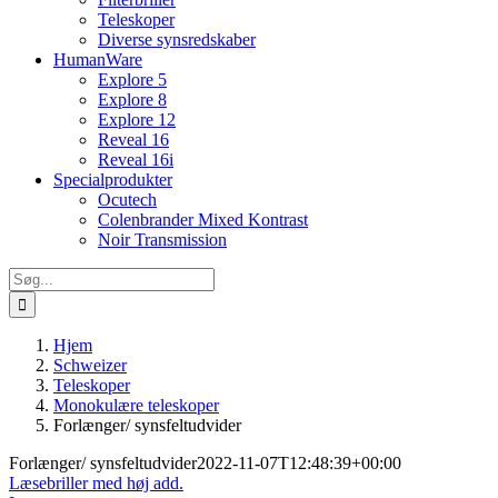
Teleskoper
Diverse synsredskaber
HumanWare
Explore 5
Explore 8
Explore 12
Reveal 16
Reveal 16i
Specialprodukter
Ocutech
Colenbrander Mixed Kontrast
Noir Transmission
Søg
efter:
Hjem
Schweizer
Teleskoper
Monokulære teleskoper
Forlænger/ synsfeltudvider
Forlænger/ synsfeltudvider
2022-11-07T12:48:39+00:00
Læsebriller med høj add.