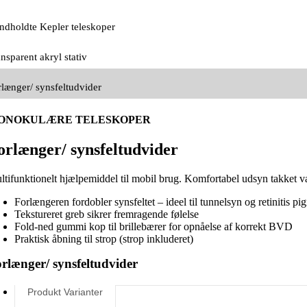
ndholdte Kepler teleskoper
nsparent akryl stativ
rlænger/ synsfeltudvider
ONOKULÆRE TELESKOPER
orlænger/ synsfeltudvider
ltifunktionelt hjælpemiddel til mobil brug. Komfortabel udsyn takket væ
Forlængeren fordobler synsfeltet – ideel til tunnelsyn og retinitis p
Tekstureret greb sikrer fremragende følelse
Fold-ned gummi kop til brillebærer for opnåelse af korrekt BVD
Praktisk åbning til strop (strop inkluderet)
rlænger/ synsfeltudvider
Produkt Varianter