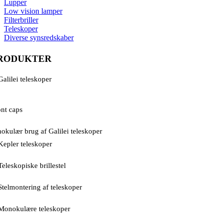
Lupper
Low vision lamper
Filterbriller
Teleskoper
Diverse synsredskaber
RODUKTER
Galilei teleskoper
ont caps
nokulær brug af Galilei teleskoper
Kepler teleskoper
Teleskopiske brillestel
Stelmontering af teleskoper
Monokulære teleskoper