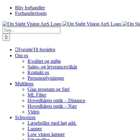
Skip
Bliv forhandler
to
Forhandlerlogin
content
Søg
efter:
Forside
Til forsiden
Om os
Kvalitet og miljø
Salgs- og leverancevilkår
Kontakt os
Personoplysninger
Multilens
Glas program og Stel
ML Filter
Hovedbåren optik – Distance
Hovedbåren optik – Nær
Viden
Schweizer
Læsebriller med høj add.
Lupper
Low vision lamper
Filterbriller